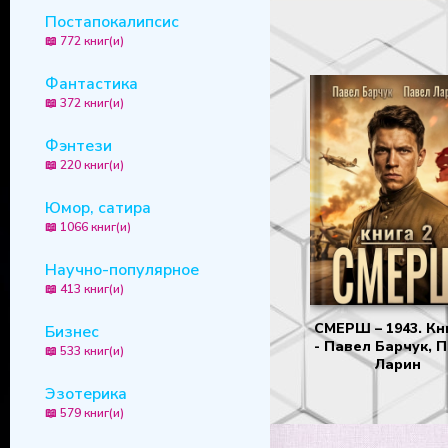
Постапокалипсис
📖 772 книг(и)
Фантастика
📖 372 книг(и)
Фэнтези
📖 220 книг(и)
Юмор, сатира
📖 1066 книг(и)
Научно-популярное
📖 413 книг(и)
СМЕРШ – 1943. Кн
Бизнес
- Павел Барчук, 
📖 533 книг(и)
Ларин
Эзотерика
📖 579 книг(и)