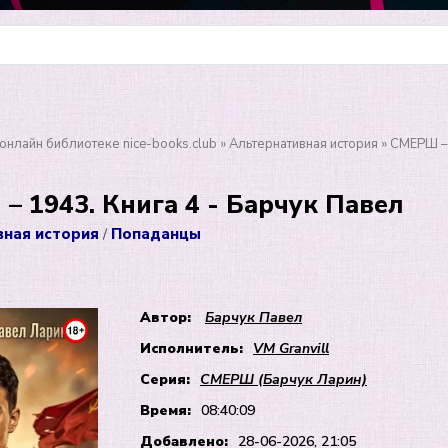
онлайн библиотеке nice-books.club
»
Альтернативная история
» СМЕРШ – 
 1943. Книга 4 - Барчук Павел
вная история
Попаданцы
/
Автор:
Барчук Павел
Исполнитель:
VM Granvill
Серия:
СМЕРШ (Барчук Ларин)
Время:
08:40:09
Добавлено:
28-06-2026, 21:05