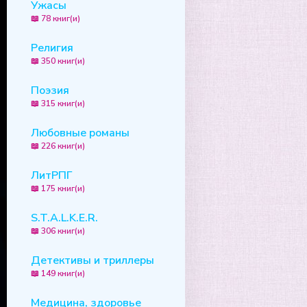
Ужасы
📖 78 книг(и)
Религия
📖 350 книг(и)
Поэзия
📖 315 книг(и)
Любовные романы
📖 226 книг(и)
ЛитРПГ
📖 175 книг(и)
S.T.A.L.K.E.R.
📖 306 книг(и)
Детективы и триллеры
📖 149 книг(и)
Медицина, здоровье