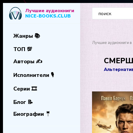
Лучшие аудиокниги
NICE-BOOKS.CLUB
Жанры 📚
Лучшие аудиокниги в 
ТОП 💯
СМЕРШ –
Авторы ✍️
Альтернати
Исполнители 🎙️
Серии 🎞️
Блог 📝
Биографии 🤵