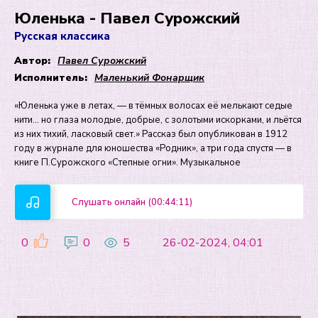
Юленька - Павел Сурожский
Русская классика
Автор:
Павел Сурожский
Исполнитель:
Маленький Фонарщик
«Юленька уже в летах, — в тёмных волосах её мелькают седые
нити… но глаза молодые, добрые, с золотыми искорками, и льётся
из них тихий, ласковый свет.» Рассказ был опубликован в 1912
году в журнале для юношества «Родник», а три года спустя — в
книге П.Сурожского «Степные огни». Музыкальное
Слушать онлайн (00:44:11)
0
0
5
26-02-2024, 04:01