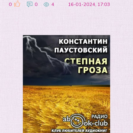
0
0
4
16-01-2024, 17:03