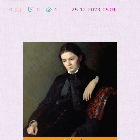
0
0
4
25-12-2023, 05:01