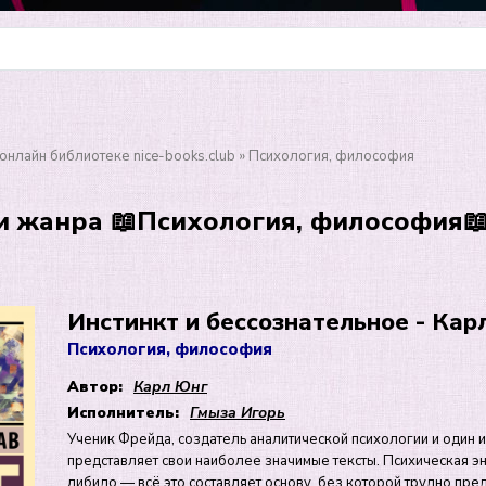
онлайн библиотеке nice-books.club
» Психология, философия
 жанра 📖Психология, философия📖 
Инстинкт и бессознательное - Кар
Психология, философия
Автор:
Карл Юнг
Исполнитель:
Гмыза Игорь
Ученик Фрейда, создатель аналитической психологии и один и
представляет свои наиболее значимые тексты. Психическая эн
либидо — всё это составляет основу, без которой трудно пред