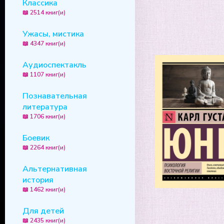
Классика
📖 2514 книг(и)
Ужасы, мистика
📖 4347 книг(и)
Аудиоспектакль
📖 1107 книг(и)
Познавательная
литература
📖 1706 книг(и)
Боевик
📖 2264 книг(и)
Альтернативная
история
📖 1462 книг(и)
Для детей
📖 2435 книг(и)