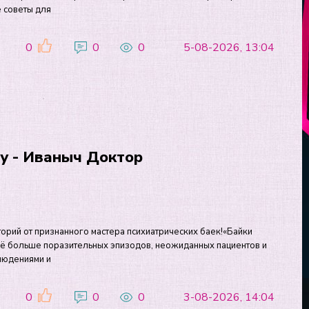
 советы для
0
0
0
5-08-2026, 13:04
му - Иваныч Доктор
рий от признанного мастера психиатрических баек!«Байки
ещё больше поразительных эпизодов, неожиданных пациентов и
людениями и
0
0
0
3-08-2026, 14:04