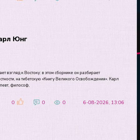
Карл Юнг
ет взгляд к Востоку: в этом сборнике он разбирает
астности, на тибетскую «Книгу Великого Освобождения». Карл
апевт, философ,
0
0
0
6-08-2026, 13:06