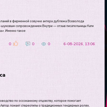
еланий в фирменной озвучке актера дубляжа Всеволода
-шумовым сопровождением.Внутри — отзыв писательницы Кати
шь». Именно такое
0
0
0
6-08-2026, 13:06
са
оводство по осознанному отцовству, которое помогает
 Автор ломает стереотипы о традиционных гендерных ролях,