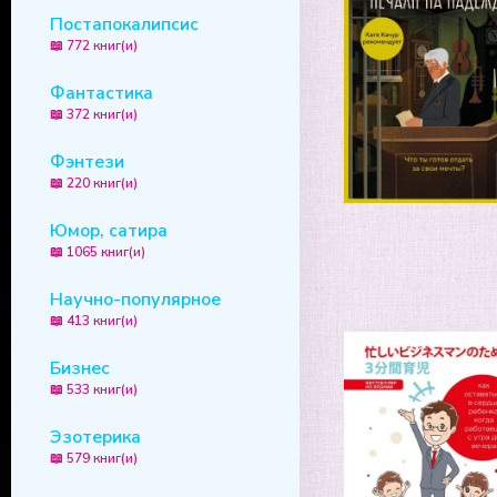
Постапокалипсис
📖 772 книг(и)
Фантастика
📖 372 книг(и)
Фэнтези
📖 220 книг(и)
Юмор, сатира
📖 1065 книг(и)
Научно-популярное
📖 413 книг(и)
Бизнес
📖 533 книг(и)
Эзотерика
📖 579 книг(и)