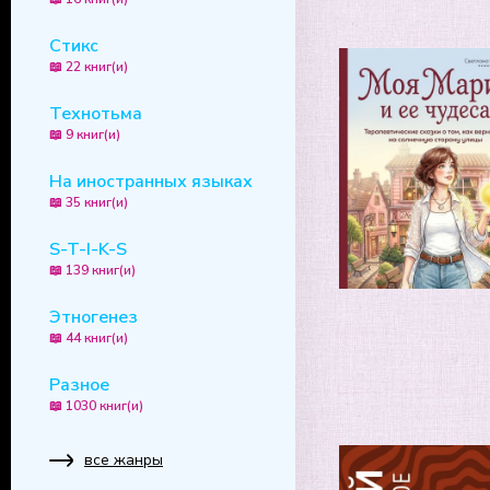
Стикс
📖 22 книг(и)
Технотьма
📖 9 книг(и)
На иностранных языках
📖 35 книг(и)
S-T-I-K-S
📖 139 книг(и)
Этногенез
📖 44 книг(и)
Разное
📖 1030 книг(и)
все жанры