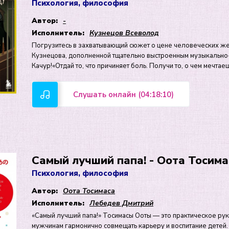
Психология, философия
Автор:
-
Исполнитель:
Кузнецов Всеволод
Погрузитесь в захватывающий сюжет о цене человеческих ж
Кузнецова, дополненной тщательно выстроенным музыкально
Качур!«Отдай то, что причиняет боль. Получи то, о чем мечтае
Слушать онлайн (04:18:10)
Самый лучший папа! - Оота Тосима
Психология, философия
Автор:
Оота Тосимаса
Исполнитель:
Лебедев Дмитрий
«Самый лучший папа!» Тосимасы Ооты — это практическое рук
мужчинам гармонично совмещать карьеру и воспитание детей.