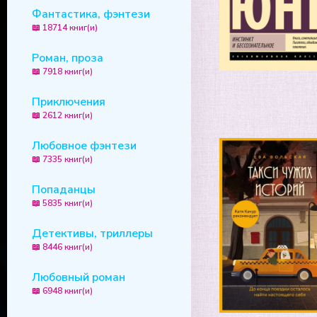
Фантастика, фэнтези
📖 18714 книг(и)
Роман, проза
📖 7918 книг(и)
Приключения
📖 2612 книг(и)
Любовное фэнтези
📖 7335 книг(и)
Попаданцы
📖 5835 книг(и)
Детективы, триллеры
📖 8446 книг(и)
Любовный роман
📖 6948 книг(и)