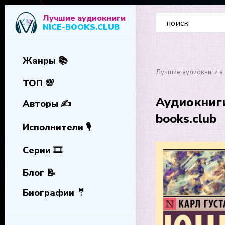
Лучшие аудиокниги
NICE-BOOKS.CLUB
Жанры 📚
Лучшие аудиокниги в 
ТОП 💯
Аудиокниги
Авторы ✍️
books.club
Исполнители 🎙️
Серии 🎞️
Блог 📝
Биографии 🤵