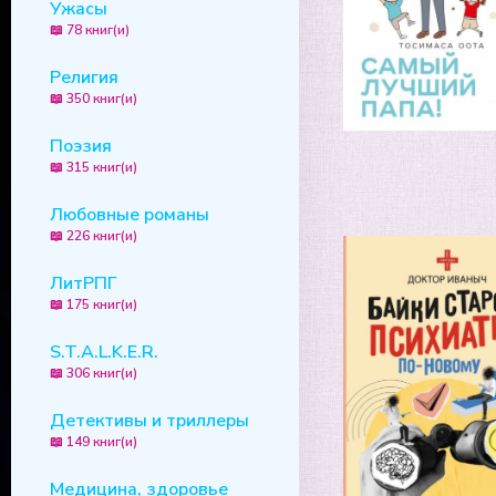
Ужасы
📖 78 книг(и)
Религия
📖 350 книг(и)
Поэзия
📖 315 книг(и)
Любовные романы
📖 226 книг(и)
ЛитРПГ
📖 175 книг(и)
S.T.A.L.K.E.R.
📖 306 книг(и)
Детективы и триллеры
📖 149 книг(и)
Медицина, здоровье