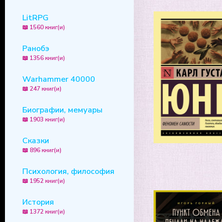
LitRPG
📖 1560 книг(и)
Ранобэ
📖 1356 книг(и)
Warhammer 40000
📖 247 книг(и)
Биографии, мемуары
📖 1903 книг(и)
Сказки
📖 896 книг(и)
Психология, философия
📖 1952 книг(и)
История
📖 1372 книг(и)