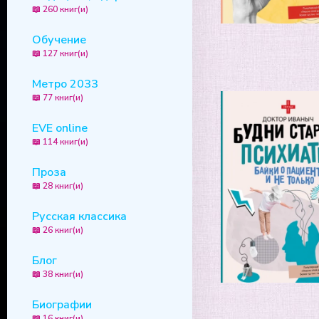
📖 260 книг(и)
Обучение
📖 127 книг(и)
Метро 2033
📖 77 книг(и)
EVE online
📖 114 книг(и)
Проза
📖 28 книг(и)
Русская классика
📖 26 книг(и)
Блог
📖 38 книг(и)
Биографии
📖 16 книг(и)