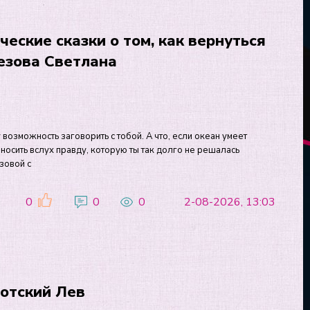
еские сказки о том, как вернуться
резова Светлана
возможность заговорить с тобой. А что, если океан умеет
зносить вслух правду, которую ты так долго не решалась
зовой с
0
0
0
2-08-2026, 13:03
готский Лев