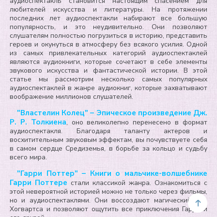
аудиоспектакль становится настоящим спасением для
любителей искусства и литературы. На протяжении
последних лет аудиоспектакли набирают все большую
популярность, и это неудивительно. Они позволяют
слушателям полностью погрузиться в историю, представить
героев и окунуться в атмосферу без всякого усилия. Одной
из самых привлекательных категорий аудиоспектаклей
являются аудиокниги, которые сочетают в себе элементы
звукового искусства и фантастической истории. В этой
статье мы рассмотрим несколько самых популярных
аудиоспектаклей в жанре аудиокниг, которые захватывают
воображение миллионов слушателей.
"Властелин Колец" – Эпическое произведение Дж.
Р. Р. Толкиена
, оно великолепно перенесено в формат
аудиоспектакля. Благодаря таланту актеров и
восхитительным звуковым эффектам, вы почувствуете себя
в самом сердце Средиземья, в борьбе за кольцо и судьбу
всего мира.
"Гарри Поттер" – Книги о мальчике-волшебнике
Гарри Поттере
стали классикой жанра. Ознакомиться с
этой невероятной историей можно не только через фильмы,
но и аудиоспектаклями. Они воссоздают магический мир
Хогвартса и позволяют ощутить все приключения Гарри и