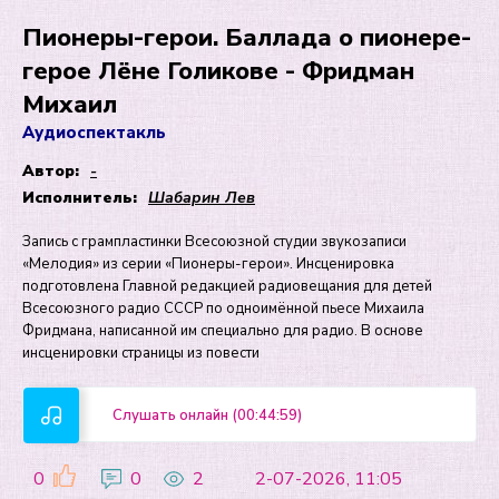
Пионеры-герои. Баллада о пионере-
герое Лёне Голикове - Фридман
Михаил
Аудиоспектакль
Автор:
-
Исполнитель:
Шабарин Лев
Запись с грампластинки Всесоюзной студии звукозаписи
«Мелодия» из серии «Пионеры-герои». Инсценировка
подготовлена Главной редакцией радиовещания для детей
Всесоюзного радио СССР по одноимённой пьесе Михаила
Фридмана, написанной им специально для радио. В основе
инсценировки страницы из повести
Слушать онлайн (00:44:59)
0
0
2
2-07-2026, 11:05