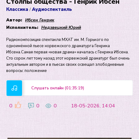
Столпы общества - Генрик Ибсен
Классика
Аудиоспектакль
/
Автор:
Ибсен Генрик
Исполнитель:
Недзвецкий Юрий
Радиокомпозиция спектакля МХАТ им. М. Горького по
одноимённой пьесе норвежского драматурга Генрика
Ибсена.Самая первая «новая драма» началась с Генрика Ибсена.
Сто сорок лет тому назад этот норвежский драматург был очень
актуальным автором и в пьесах своих освещал злободневные
вопросы: положение
Слушать онлайн (01:35:19)
0
0
0
18-05-2026, 14:04