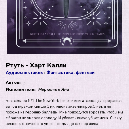
Ртуть - Харт Калли
Аудиоспектакль
Фантастика, фэнтези
/
Автор:
-
Исполнитель:
Меркелите Яна
Бестселлер №1 The New York Times и книга-сенсация, проданная
за год тиражом свыше 1 миллиона экземпляров.О нет, я не
похожа на героиню баллады. Мне приходится воровать, чтобы мы
с братом не умерли с голоду. И убивать, иначе убьют меня. Скажу
честно, я отлично это умею – ведь я до сих пор жива.