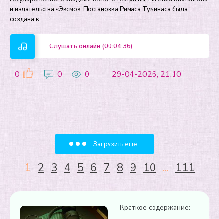
и издательства «Эксмо». Постановка Римаса Туминаса была
создана к
Слушать онлайн (00:04:36)
0
0
0
29-04-2026, 21:10
Загрузить еще
1
2
3
4
5
6
7
8
9
10
...
111
Краткое содержание: