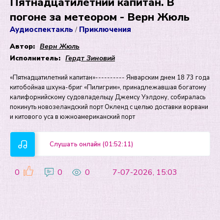
Пятнадцатилетний капитан. В
погоне за метеором - Верн Жюль
Аудиоспектакль
Приключения
/
Автор:
Верн Жюль
Исполнитель:
Гердт Зиновий
«Пятнадцатилетний капитан»---------- Январским днем 18 73 года
китобойная шхуна-бриг «Пилигрим», принадлежавшая богатому
калифорнийскому судовладельцу Джемсу Уэлдону, собиралась
покинуть новозеландский порт Окленд с целью доставки ворвани
и китового уса в южноамериканский порт
Слушать онлайн (01:52:11)
0
0
0
7-07-2026, 15:03