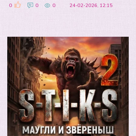
0
0
0
24-02-2026, 12:15