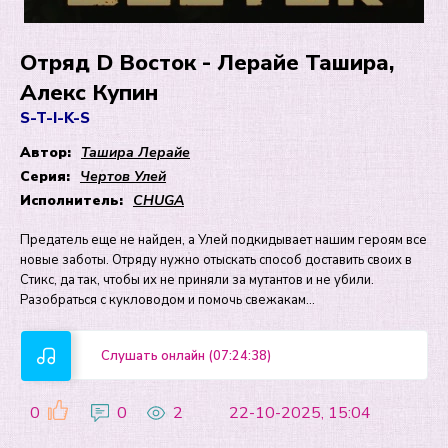
Отряд D Восток - Лерайе Ташира,
Алекс Купин
S-T-I-K-S
Автор:
Ташира Лерайе
Серия:
Чертов Улей
Исполнитель:
CHUGA
Предатель еще не найден, а Улей подкидывает нашим героям все
новые заботы. Отряду нужно отыскать способ доставить своих в
Стикс, да так, чтобы их не приняли за мутантов и не убили.
Разобраться с кукловодом и помочь свежакам…
Слушать онлайн (07:24:38)
0
0
2
22-10-2025, 15:04