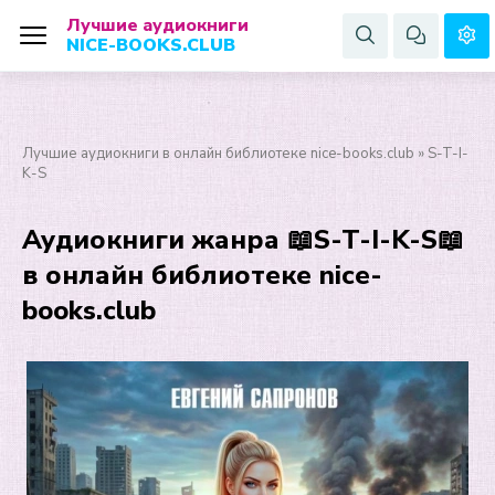
Лучшие аудиокниги
NICE-BOOKS.CLUB
Лучшие аудиокниги в онлайн библиотеке nice-books.club
» S-T-I-
K-S
Аудиокниги жанра 📖S-T-I-K-S📖
в онлайн библиотеке nice-
books.club