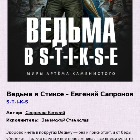
Ведьма в Стиксе - Евгений Сапронов
S-T-I-K-S
Автор:
Сапронов Евгений
Исполнитель:
Закамский Станислав
Здорово иметь в подругах Ведьму — она и присмотрит, и от беды
убережёт. Только натура у неё непоседливая: всё время куда-то