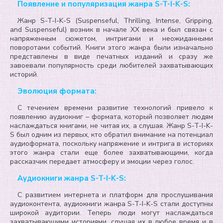
Появление и популяризация жанра S-T-I-K-S:
Жанр S-T-I-K-S (Suspenseful, Thrilling, Intense, Gripping,
and Suspenseful) возник в начале XX века и был связан с
напряженным сюжетом, интригами и неожиданными
поворотами событий. Книги этого жанра были изначально
представлены в виде печатных изданий и сразу же
завоевали популярность среди любителей захватывающих
историй.
Эволюция формата:
С течением времени развитие технологий привело к
появлению аудиокниг – формата, который позволяет людям
наслаждаться книгами, не читая их, а слушая. Жанр S-T-I-K-
S был одним из первых, кто обратил внимание на потенциал
аудиоформата, поскольку напряжение и интрига в историях
этого жанра стали еще более захватывающими, когда
рассказчик передает атмосферу и эмоции через голос.
Аудиокниги жанра S-T-I-K-S:
С развитием интернета и платформ для прослушивания
аудиоконтента, аудиокниги жанра S-T-I-K-S стали доступны
широкой аудитории. Теперь люди могут наслаждаться
захватывающими историями, слушая их в любое время и в