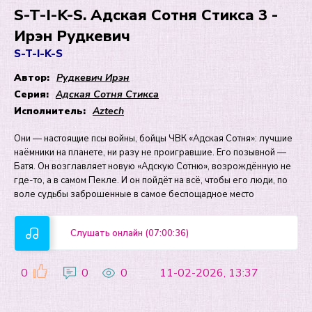
S-T-I-K-S. Адская Сотня Стикса 3 -
Ирэн Рудкевич
S-T-I-K-S
Автор:
Рудкевич Ирэн
Серия:
Адская Сотня Стикса
Исполнитель:
Aztech
Они — настоящие псы войны, бойцы ЧВК «Адская Сотня»: лучшие
наёмники на планете, ни разу не проигравшие. Его позывной —
Батя. Он возглавляет новую «Адскую Сотню», возрождённую не
где-то, а в самом Пекле. И он пойдёт на всё, чтобы его люди, по
воле судьбы заброшенные в самое беспощадное место
Слушать онлайн (07:00:36)
0
0
0
11-02-2026, 13:37