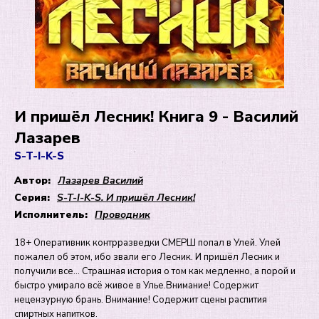
И пришёл Лесник! Книга 9 - Василий
Лазарев
S-T-I-K-S
Автор:
Лазарев Василий
Серия:
S-T-I-K-S. И пришёл Лесник!
Исполнитель:
Проводник
18+ Оперативник контрразведки СМЕРШ попал в Улей. Улей
пожалел об этом, ибо звали его Лесник. И пришёл Лесник и
получили все… Страшная история о том как медленно, а порой и
быстро умирало всё живое в Улье.Внимание! Содержит
нецензурную брань. Внимание! Содержит сцены распития
спиртных напитков.