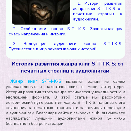
1. История развития
жанра книг S-T-I-K-S: от
печатных страниц к
аудиокнигам
.
2. Особенности жанра S-T-I-K-S: Захватывающая
смесь напряжения и интриги
.
3. Волнующие аудиокниги жанра S-T-I-K-S:
Путешествие в мир захватывающих историй
.
История развития жанра книг S-T-I-K-S: от
печатных страниц к аудиокнигам.
Жанр книг S-T-I-K-S
является одним из самых
увлекательных и захватывающих в мире литературы.
История развития этого жанра отличается уникальностью и
эволюцией формата. В этой статье мы рассмотрим
исторический путь развития жанра S-T-I-K-S, начиная с его
появления на печатных страницах и заканчивая переходом
к аудиокнигам. Благодаря сайту nice-books.club, вы сможете
насладиться лучшими аудиокнигами жанра S-T-I-K-S
бесплатно и без регистрации.