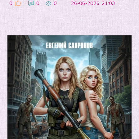
0
0
0
26-06-2026, 21:03