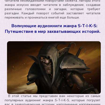
читателя неожиданными поворотами сюжета. Авторы этого
жанра искусно вводят читателя в заблуждение, создавая
различные головоломки и загадки, которые требуют
разгадки. Каждый поворот событий заставляет читателя
переживать и проникаться книгой еще больше.
Волнующие аудиокниги жанра S-T-I-K-S:
Путешествие в мир захватывающих историй.
В этой статье мы представим вам некоторые из самых
популярных аудиокниг жанра S-T-I-K-S, которые погрузят
вас в захватывающие истории, наполненные напряжением