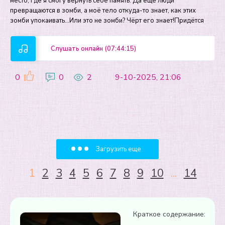
место, где я смогу вернуть себе память. Да ещё люди
превращаются в зомби, а моё тело откуда-то знает, как этих
зомби упокаивать…Или это не зомби? Чёрт его знает!Придётся
Слушать онлайн (07:44:15)
0
0
2
9-10-2025, 21:06
Загрузить еще
1
2
3
4
5
6
7
8
9
10
...
14
Краткое содержание: