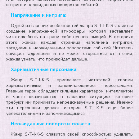
интриги и неожиданных поворотов событий.
Напряжение и интрига:
Одной из главных особенностей жанра S-T-I-K-S является
создание напряженной атмосферы, которая заставляет
читателя быть на грани собственных эмоций. В историях
этого жанра каждая страница наполнена интригой,
загадками и неожиданными поворотами событий. Читатель
ощущает адреналин и не может оторваться от чтения,
жаждя узнать, что произойдет дальше.
Харизматичные персонажи:
Жанр S-T-I-K-S привлекает читателей своими
харизматичными и запоминающимися персонажами.
Главные герои обладают сильным характером, интеллектом
и часто оказываются в сложных ситуациях, которые
требуют им принимать непредсказуемые решения. Именно
эти персонажи делают истории S-T-I-K-S еще более
увлекательными и запоминающимися.
Неожиданные повороты сюжета:
Жанр S-T-I-K-S славится своей способностью удивлять