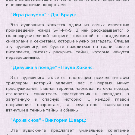
и неожиданными поворотами.
"Игра разумов" - Дэн Браун:
Эта аудиокнига является одним из самых известных
произведений жанра S-T-I-K-S. В ней рассказывается о
головокружительной интриге, связанной с загадочными
символами и секретами, которые нужно разгадать. Слушая
эту аудиокнигу, вы будете находиться на грани своего
интеллекта, пытаясь раскрыть тайны, которые кажутся
неразрешимыми.
"Девушка в поезде" - Паула Хокинс:
Эта аудиокнига является настоящим психологическим
триллером, который увлечет вас с первых минут
прослушивания. Главная героиня, наблюдая из окна поезда,
становится свидетелем преступления и попадает в
запутанную и опасную историю. С каждой главой
напряжение возрастает, а слушатель оказывается
втянутым в темные тайны и обманы.
"Архив снов" - Виктория Шварц:
Эта аудиокнига предлагает уникальное сочетание