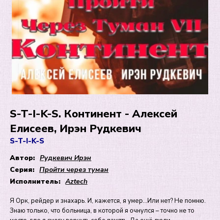
S-T-I-K-S. Континент - Алексей
Елисеев, Ирэн Рудкевич
S-T-I-K-S
Автор:
Рудкевич Ирэн
Серия:
Пройти через туман
Исполнитель:
Aztech
Я Орк, рейдер и знахарь. И, кажется, я умер…Или нет? Не помню.
Знаю только, что больница, в которой я очнулся – точно не то