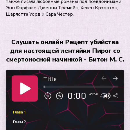
также писала любовные романы под псевдонимами
Энн Фэрфакс, Дженни Тремейн, Хелен Крэмптон,
Шарлотта Уорд и Сара Честер.
Слушать онлайн Рецепт убийства
для настоящей лентяйки Пирог со
смертоносной начинкой - Битон М. С.
Title
0:00
49:58
Глава 1
Глава 2