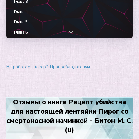
Глава 3
Глава 4
Глава 5
Глава 6
Глава 7
Глава 8
Глава 9
Не работает плеер?
Правообладателям
Глава 10
Глава 11
Глава 12
Отзывы о книге Рецепт убийства
Глава 13
для настоящей лентяйки Пирог со
смертоносной начинкой - Битон М. С.
(0)