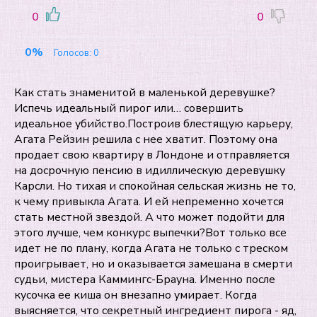
0
0
0%
Голосов:
0
Как стать знаменитой в маленькой деревушке?
Испечь идеальный пирог или… совершить
идеальное убийство.Построив блестящую карьеру,
Агата Рейзин решила с нее хватит. Поэтому она
продает свою квартиру в Лондоне и отправляется
на досрочную пенсию в идиллическую деревушку
Карсли. Но тихая и спокойная сельская жизнь не то,
к чему привыкла Агата. И ей непременно хочется
стать местной звездой. А что может подойти для
этого лучше, чем конкурс выпечки?Вот только все
идет не по плану, когда Агата не только с треском
проигрывает, но и оказывается замешана в смерти
судьи, мистера Каммингс-Брауна. Именно после
кусочка ее киша он внезапно умирает. Когда
выясняется, что секретный ингредиент пирога - яд,