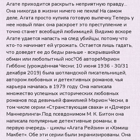
Агате приходится раскрыть неприятную правду…
Она никогда в жизни ничего не пекла! На самом
деле, Агата просто купила готовую выпечку.Теперь у
нее новый план: она раскроет это преступление и
точно станет всеобщей любимицей. Видимо вскоре
Агате удается напасть на след убийцы, потому что
кто-то начинает ей угрожать. Остается лишь гадать,
что доведет ее до беды раньше - вскрывшийся
обман или любопытный нос?Об автореМэрион
Гиббонс (урождённая Чесни; 10 июня 1936 - 30/31
декабря 2019) была шотландской писательницей,
автором любовных и детективных романов, чья
карьера началась в 1979 году. Она написала
множество успешных исторических любовных
романов под девичьей фамилией Мэрион Чесни, в
том числе серии «Странствующая сваха» и «Дочери
Маннерлинга».Под псевдонимом М. К. Битон она
написала популярные детективные романы, в
первую очередь - циклы «Агата Рейзин» и «Хэмиш
Макбет». Обе эти серии были экранизированы. Она