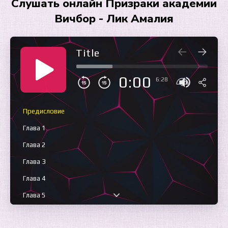
Слушать онлайн Призраки академии
Вичбор - Лик Амалия
Title
0:00
6:28
Предисловие
Глава 1
Глава 2
Глава 3
Глава 4
Глава 5
Глава 6