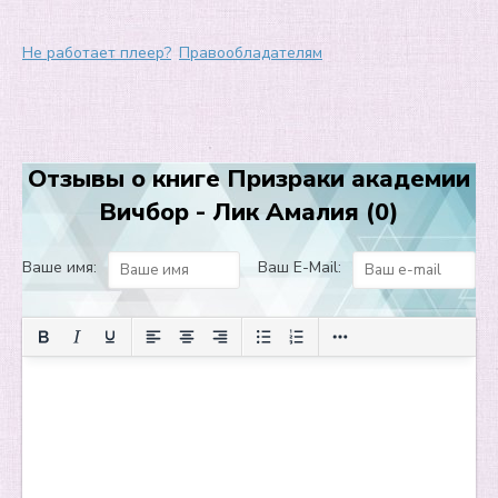
Глава 7
Глава 8
Не работает плеер?
Правообладателям
Глава 9
Глава 10
Глава 11
Отзывы о книге Призраки академии
Глава 12
Вичбор - Лик Амалия (0)
Глава 13
Глава 14
Ваше имя:
Ваш E-Mail:
Благодарности