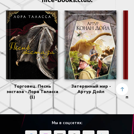
nice-books.club:
Торговец. Песнь
Затерянный мир -
П
экстаза - Лора Таласса
Артур Дойл
вр
(1)
при
Мы в соцсетях: