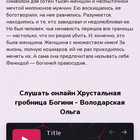
символом для сотен тысяч женщин и несбыточной
мечтой миллионов мужчин. Ею восхищались, ее
боготворили, на нее равнялись. Разумеется,
находились и те, кто завидовал и недолюбливал ее.
Но был человек, чья ненависть перешла все границы
— настолько, что он решил убить. И, конечно, это
была женщина. Женщина с множеством имен! За
жизнь, полную кошмаров, ей не раз приходилось
менять их. А сама она предпочитала называть себя
Фемидой — богиней правосудия…
Слушать онлайн Хрустальная
гробница Богини - Володарская
Ольга
Title