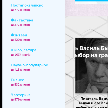
Постапокалипсис
📖 772 книг(и)
Фантастика
📖 372 книг(и)
Фэнтези
📖 220 книг(и)
Юмор, сатира
📖 1064 книг(и)
Научно-популярное
📖 413 книг(и)
Бизнес
📖 532 книг(и)
Эзотерика
Писатель Васи
📖 579 книг(и)
Быков и его вой
выбор на грани 