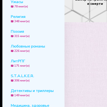
Ужасы
и смерти
📖 78 книг(и)
Религия
📖 348 книг(и)
Поэзия
📖 315 книг(и)
Любовные романы
📖 226 книг(и)
ЛитРПГ
📖 175 книг(и)
S.T.A.L.K.E.R.
📖 306 книг(и)
Детективы и триллеры
📖 149 книг(и)
Медицина, здоровье