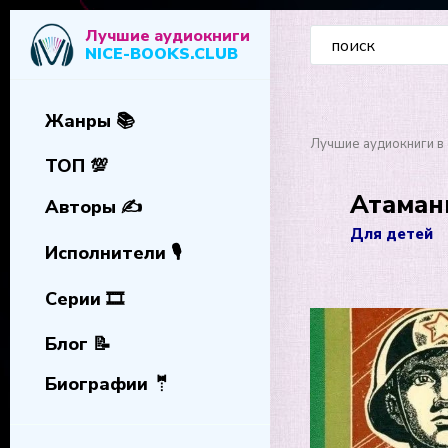
Лучшие аудиокниги
NICE-BOOKS.CLUB
Жанры 📚
Лучшие аудиокниги в 
ТОП 💯
Атаман
Авторы ✍️
Для детей
Исполнители 🎙️
Серии 🎞️
Блог 📝
Биографии 🤵