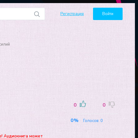
Регистрация
Войти
силий
0
0
0%
Голосов:
0
е! Аудиокнига может