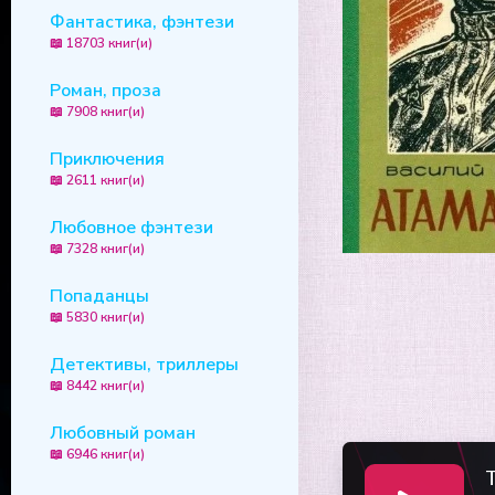
Фантастика, фэнтези
📖 18703 книг(и)
Роман, проза
📖 7908 книг(и)
Приключения
📖 2611 книг(и)
Любовное фэнтези
📖 7328 книг(и)
Попаданцы
📖 5830 книг(и)
Детективы, триллеры
📖 8442 книг(и)
Любовный роман
📖 6946 книг(и)
T