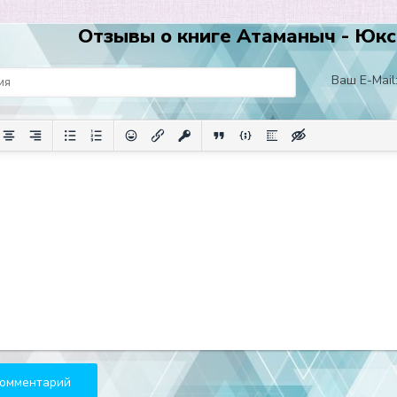
Отзывы о книге Атаманыч - Юкс
Ваш E-Mail