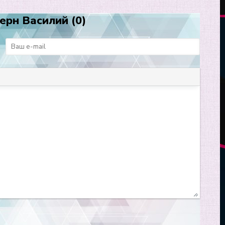
ерн Василий (0)
: