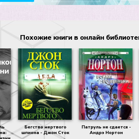
Похожие книги в онлайн библиотеке
ль
Бегство мертвого
Патруль не сдается -
на:
шпиона - Джон Сток
Андрэ Нортон
жизни