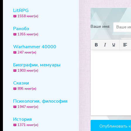
LitRPG
📖 1558 книг(и)
Ваше имя:
Ранобэ
📖 1355 книг(и)
Warhammer 40000
📖 247 книг(и)
Биографии, мемуары
📖 1903 книг(и)
Сказки
📖 895 книг(и)
Психология, философия
📖 1947 книг(и)
История
📖 1371 книг(и)