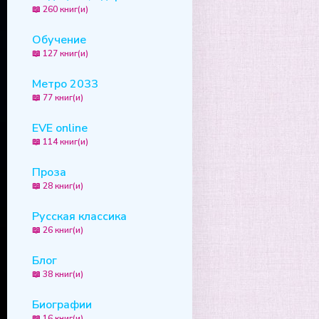
📖 260 книг(и)
Обучение
📖 127 книг(и)
Метро 2033
📖 77 книг(и)
EVE online
📖 114 книг(и)
Проза
📖 28 книг(и)
Русская классика
📖 26 книг(и)
Блог
📖 38 книг(и)
Биографии
📖 16 книг(и)