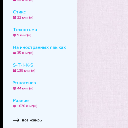
Стикс
📖 22 книг(и)
Технотьма
📖 9 книг(и)
На иностранных языках
📖 35 книг(и)
S-T-I-K-S
📖 139 книг(и)
Этногенез
📖 44 книг(и)
Разное
📖 1020 книг(и)
все жанры