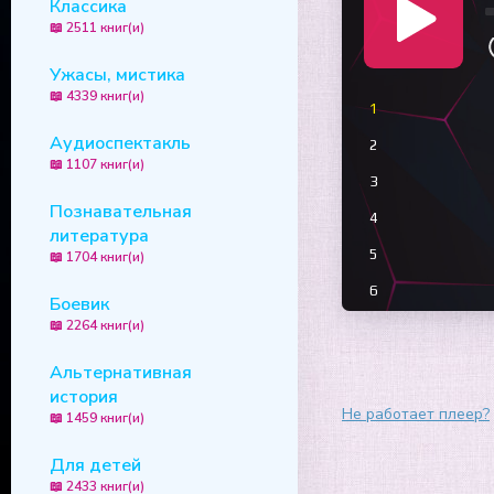
Классика
📖 2511 книг(и)
Ужасы, мистика
📖 4339 книг(и)
1
Аудиоспектакль
2
📖 1107 книг(и)
3
Познавательная
4
литература
5
📖 1704 книг(и)
6
Боевик
📖 2264 книг(и)
7
8
Альтернативная
история
9
Не работает плеер?
📖 1459 книг(и)
10
Для детей
📖 2433 книг(и)