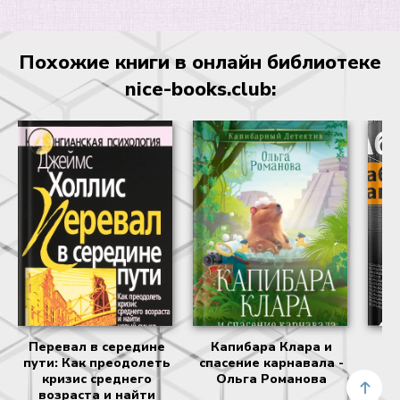
Похожие книги в онлайн библиотеке
nice-books.club:
Перевал в середине
Капибара Клара и
пути: Как преодолеть
спасение карнавала -
к
кризис среднего
Ольга Романова
возраста и найти
с