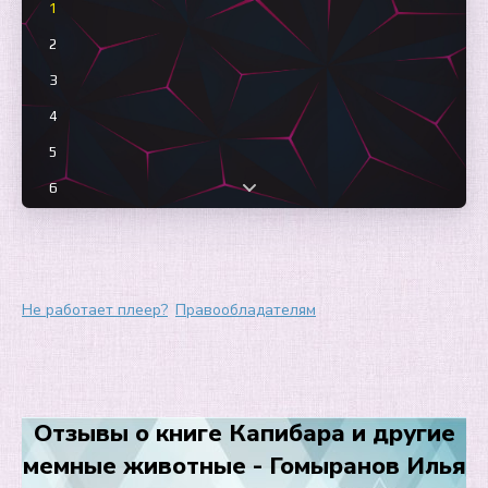
1
2
3
4
5
6
7
8
9
Не работает плеер?
Правообладателям
10
Отзывы о книге Капибара и другие
мемные животные - Гомыранов Илья