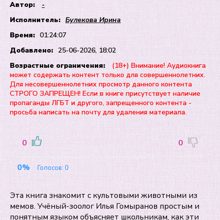
Автор:
-
Исполнитель:
Булекова Ирина
Время:
01:24:07
Добавлено:
25-06-2026, 18:02
Возрастные ограничения:
(18+) Внимание! Аудиокнига
может содержать контент только для совершеннолетних.
Для несовершеннолетних просмотр данного контента
СТРОГО ЗАПРЕЩЕН! Если в книге присутствует наличие
пропаганды ЛГБТ и другого, запрещенного контента -
просьба написать на почту для удаления материала.
0
0
0%
Голосов:
0
Эта книга знакомит с культовыми животными из
мемов. Учёный-зоолог Илья Гомыранов простым и
понятным языком объясняет школьникам, как эти