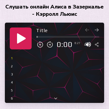
Слушать онлайн Алиса в Зазеркалье
- Кэрролл Льюис
Title
0:00
8:27
1
2
3
4
5
6
7