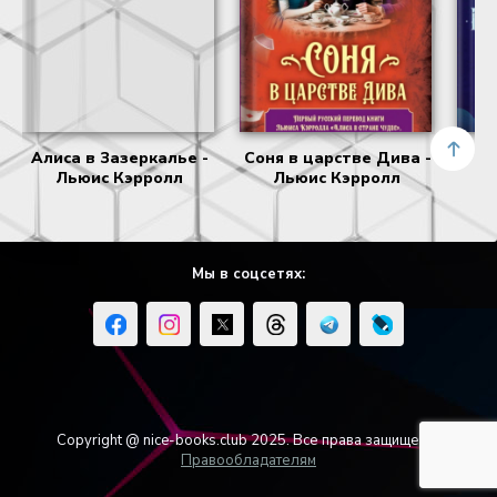
Алиса в Зазеркалье -
Соня в царстве Дива -
Льюис Кэрролл
Льюис Кэрролл
п
Мы в соцсетях:
Copyright @ nice-books.club 2025. Все права защищены.
Правообладателям