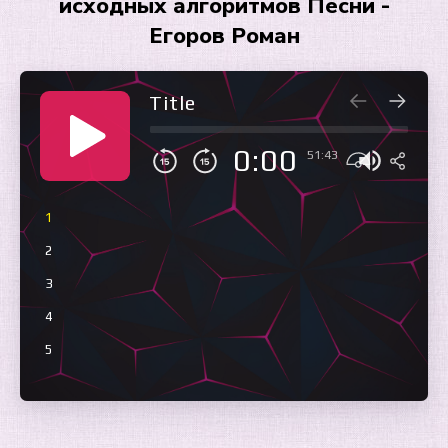
исходных алгоритмов Песни -
Егоров Роман
Title
0:00
51:43
1
2
3
4
5