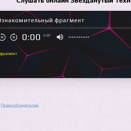
Слушать онлайн Звезданутый Техна
Ознакомительный фрагмент
0:00
0:00
 фрагмент
Правообладателям