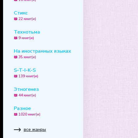
Стикс
📖 22 книг(и)
Технотьма
📖 9 книг(и)
На иностранных языках
📖 35 книг(и)
S-T-I-K-S
📖 139 книг(и)
Этногенез
📖 44 книг(и)
Разное
📖 1020 книг(и)
все жанры