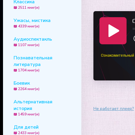
Классика
📖 2511 книг(и)
Ужасы, мистика
📖 4339 книг(и)
Аудиоспектакль
📖 1107 книг(и)
Ознакомительный
Познавательная
литература
📖 1704 книг(и)
Боевик
📖 2264 книг(и)
Альтернативная
история
Не работает плеер?
📖 1459 книг(и)
Для детей
📖 2433 книг(и)