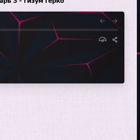
рь 3 - Гизум Герко