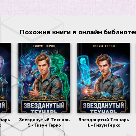
Похожие книги в онлайн библиотеке
нарь
Звезданутый Технарь
Звезданутый Технарь
о
5 - Гизум Герко
1 - Гизум Герко