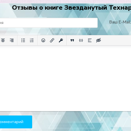
Отзывы о книге Звезданутый Технарь 
Ваш E-Mail