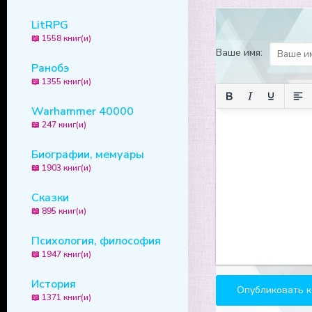
LitRPG
📖 1558 книг(и)
Ваше имя:
Ранобэ
📖 1355 книг(и)
Warhammer 40000
📖 247 книг(и)
Биографии, мемуары
📖 1903 книг(и)
Сказки
📖 895 книг(и)
Психология, философия
📖 1947 книг(и)
История
📖 1371 книг(и)