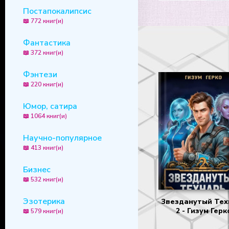
Постапокалипсис
📖 772 книг(и)
Фантастика
📖 372 книг(и)
Фэнтези
📖 220 книг(и)
Юмор, сатира
📖 1064 книг(и)
Научно-популярное
📖 413 книг(и)
Бизнес
📖 532 книг(и)
Эзотерика
Звезданутый Тех
2 - Гизум Герк
📖 579 книг(и)