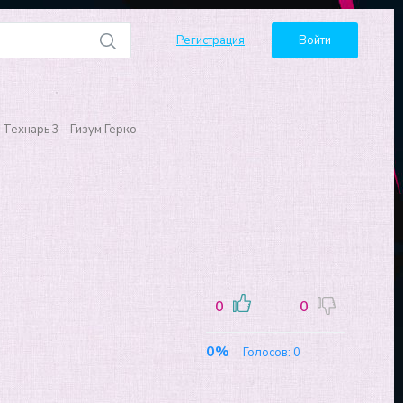
Регистрация
Войти
 Технарь 3 - Гизум Герко
0
0
0%
Голосов:
0