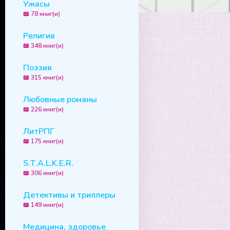
Ужасы
📖 78 книг(и)
Религия
📖 348 книг(и)
Поэзия
📖 315 книг(и)
Любовные романы
📖 226 книг(и)
ЛитРПГ
📖 175 книг(и)
S.T.A.L.K.E.R.
📖 306 книг(и)
Детективы и триллеры
📖 149 книг(и)
Медицина, здоровье