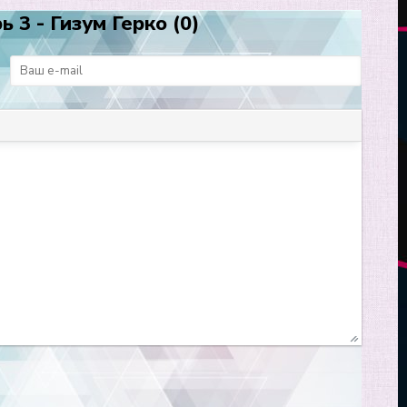
3 - Гизум Герко (0)
: