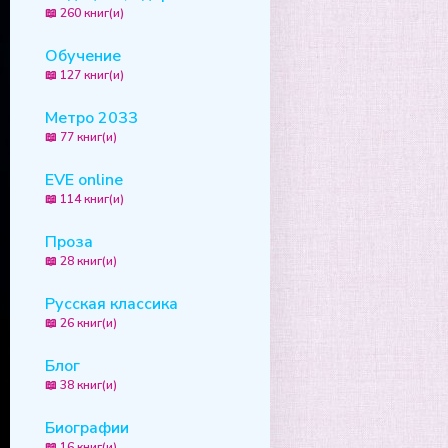
📖 260 книг(и)
Обучение
📖 127 книг(и)
Метро 2033
📖 77 книг(и)
EVE online
📖 114 книг(и)
Проза
📖 28 книг(и)
Русская классика
📖 26 книг(и)
Блог
📖 38 книг(и)
Биографии
📖 16 книг(и)