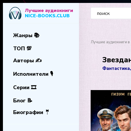
Лучшие аудиокниги
NICE-BOOKS.CLUB
Жанры 📚
Лучшие аудиокниги в 
ТОП 💯
Звездан
Авторы ✍️
Фантастика,
Исполнители 🎙️
Серии 🎞️
Блог 📝
Биографии 🤵