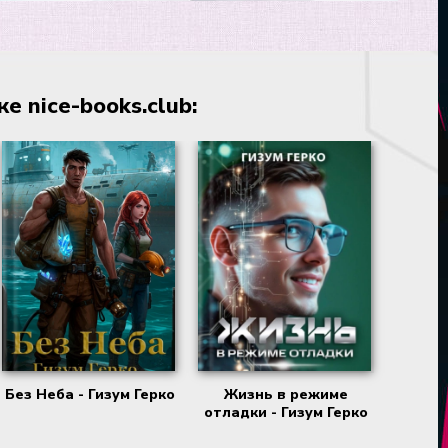
 nice-books.club:
Без Неба - Гизум Герко
Жизнь в режиме
отладки - Гизум Герко