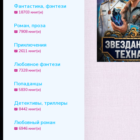
Фантастика, фэнтези
📖 18703 книг(и)
Роман, проза
📖 7908 книг(и)
Приключения
📖 2611 книг(и)
Любовное фэнтези
📖 7328 книг(и)
Попаданцы
📖 5830 книг(и)
Детективы, триллеры
📖 8442 книг(и)
Любовный роман
📖 6946 книг(и)