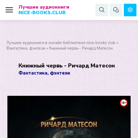
Лучшие аудиокниги
NICE-BOOKS.CLUB
Лучшие аудиокниги в онлайн библиотеке nice-books.club
»
Фантастика, фэнтези
» Книжный червь - Ричард Матесон
Книжный червь - Ричард Матесон
Фантастика, фэнтези