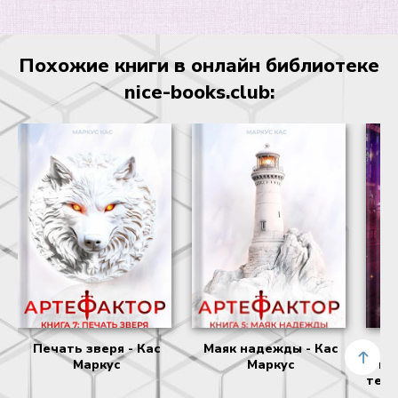
27
Похожие книги в онлайн библиотеке
nice-books.club:
Печать зверя - Кас
Маяк надежды - Кас
А
Маркус
Маркус
пр
тене