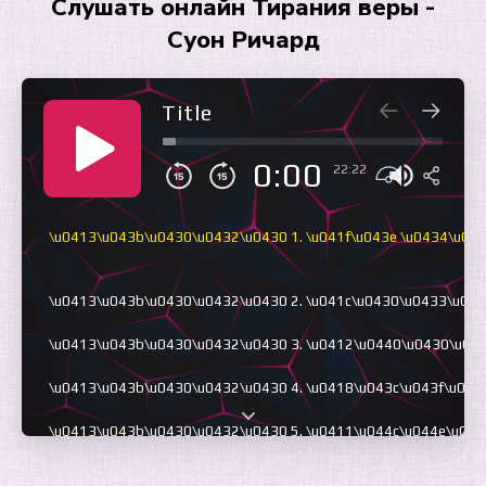
Слушать онлайн Тирания веры -
Суон Ричард
Title
0:00
22:22
\u0413\u043b\u0430\u0432\u0430 1. \u041f\u043e \u0434\u04
\u0413\u043b\u0430\u0432\u0430 2. \u041c\u0430\u0433\u04
\u0413\u043b\u0430\u0432\u0430 3. \u0412\u0440\u0430\u04
\u0413\u043b\u0430\u0432\u0430 4. \u0418\u043c\u043f\u04
\u0413\u043b\u0430\u0432\u0430 5. \u0411\u044c\u044e\u04
\u0413\u043b\u0430\u0432\u0430 6. \u0422\u0438\u0445\u04