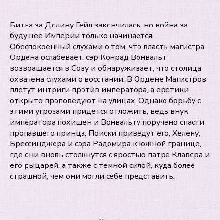
Битва за Долину Гейл закончилась, но война за
будущее Империи только начинается.
Обеспокоенный слухами о том, что власть магистра
Ордена ослабевает, сэр Конрад Вонвальт
возвращается в Сову и обнаруживает, что столица
охвачена слухами о восстании. В Ордене Магистров
плетут интриги против императора, а еретики
открыто проповедуют на улицах. Однако борьбу с
этими угрозами придется отложить, ведь внук
императора похищен и Вонвальту поручено спасти
пропавшего принца. Поиски приведут его, Хелену,
Брессинджера и сэра Радомира к южной границе,
где они вновь столкнутся с яростью патре Клавера и
его рыцарей, а также с темной силой, куда более
страшной, чем они могли себе представить.