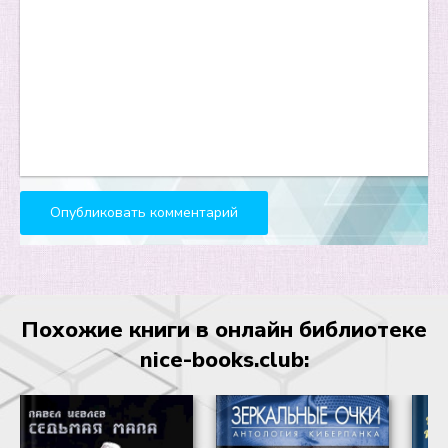
20
21
22
23
24
25
26
27
28
Похожие книги в онлайн библиотеке
29
nice-books.club:
30
31
32