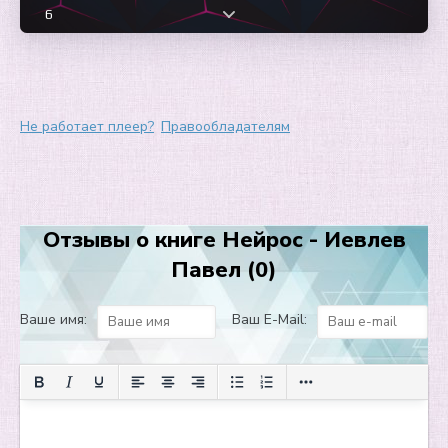
6
7
8
9
Не работает плеер?
Правообладателям
10
11
12
Отзывы о книге Нейрос - Иевлев
13
Павел (0)
14
15
Ваше имя:
Ваш E-Mail:
16
17
18
19