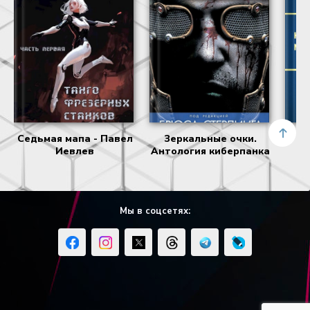
33
34
35
36
37
Седьмая мапа - Павел
Зеркальные очки.
Ка
Иевлев
Антология киберпанка
Мы в соцсетях: