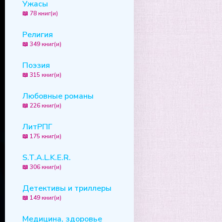
Ужасы
📖 78 книг(и)
Религия
📖 349 книг(и)
Поэзия
📖 315 книг(и)
Любовные романы
📖 226 книг(и)
ЛитРПГ
📖 175 книг(и)
S.T.A.L.K.E.R.
📖 306 книг(и)
Детективы и триллеры
📖 149 книг(и)
Медицина, здоровье