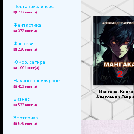
Постапокалипсис
📖 772 книг(и)
Фантастика
📖 372 книг(и)
Фэнтези
📖 220 книг(и)
Юмор, сатира
📖 1064 книг(и)
Научно-популярное
📖 413 книг(и)
Мангака. Книга 
Александр Гавр
Бизнес
📖 532 книг(и)
Эзотерика
📖 579 книг(и)