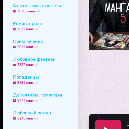
Фантастика, фэнтези
📖 18706 книг(и)
Роман, проза
📖 7912 книг(и)
Приключения
📖 2612 книг(и)
Любовное фэнтези
📖 7332 книг(и)
Попаданцы
📖 5831 книг(и)
Детективы, триллеры
📖 8444 книг(и)
Любовный роман
📖 6948 книг(и)