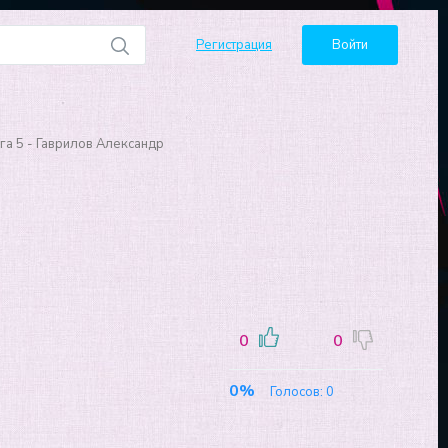
Регистрация
Войти
га 5 - Гаврилов Александр
0
0
0%
Голосов:
0