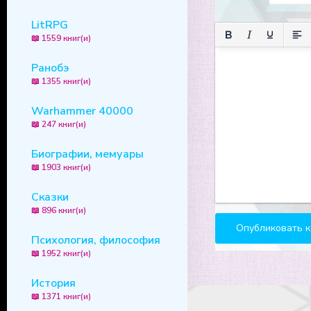
LitRPG
📖 1559 книг(и)
Ранобэ
📖 1355 книг(и)
Warhammer 40000
📖 247 книг(и)
Биографии, мемуары
📖 1903 книг(и)
Сказки
📖 896 книг(и)
Психология, философия
📖 1952 книг(и)
История
📖 1371 книг(и)