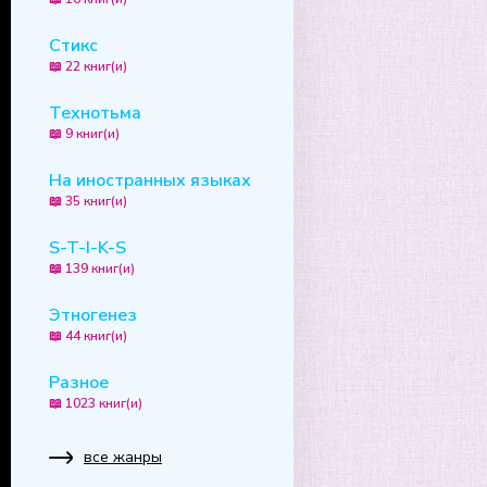
Стикс
📖 22 книг(и)
Технотьма
📖 9 книг(и)
На иностранных языках
📖 35 книг(и)
S-T-I-K-S
📖 139 книг(и)
Этногенез
📖 44 книг(и)
Разное
📖 1023 книг(и)
все жанры