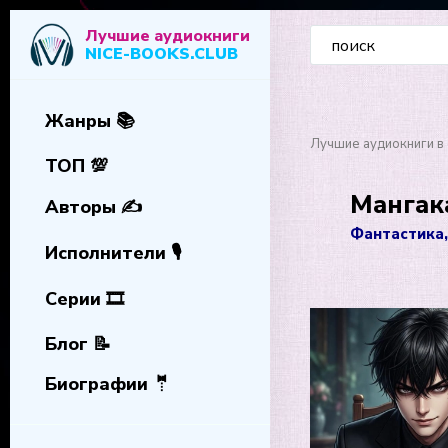
Лучшие аудиокниги
NICE-BOOKS.CLUB
Жанры 📚
Лучшие аудиокниги в 
ТОП 💯
Мангака
Авторы ✍️
Фантастика,
Исполнители 🎙️
Серии 🎞️
Блог 📝
Биографии 🤵