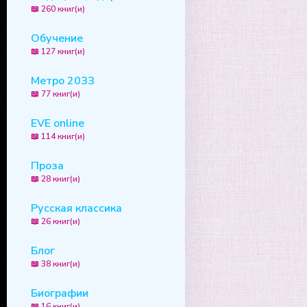
📖 260 книг(и)
Обучение
📖 127 книг(и)
Метро 2033
📖 77 книг(и)
EVE online
📖 114 книг(и)
Проза
📖 28 книг(и)
Русская классика
📖 26 книг(и)
Блог
📖 38 книг(и)
Биографии
📖 16 книг(и)