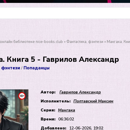
онлайн библиотеке nice-books.club
»
Фантастика, фэнтези
» Мангака. Кни
. Книга 5 - Гаврилов Александр
 фэнтези
Попаданцы
/
Автор:
Гаврилов Александр
Исполнитель:
Полтавский Максим
Серия:
Мангака
Время:
06:36:02
Добавлено:
12-06-2026, 19:02