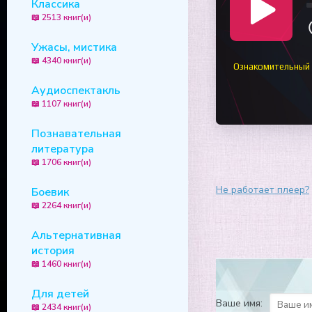
Классика
📖 2513 книг(и)
Ужасы, мистика
📖 4340 книг(и)
Ознакомительный
Аудиоспектакль
📖 1107 книг(и)
Познавательная
литература
📖 1706 книг(и)
Не работает плеер?
Боевик
📖 2264 книг(и)
Альтернативная
история
📖 1460 книг(и)
Для детей
Ваше имя:
📖 2434 книг(и)