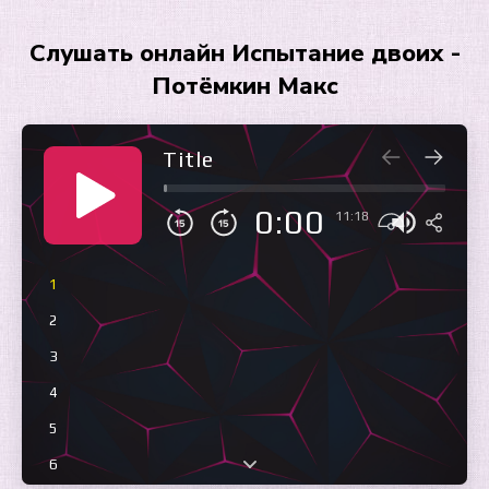
Слушать онлайн Испытание двоих -
Потёмкин Макс
Title
0:00
11:18
1
2
3
4
5
6