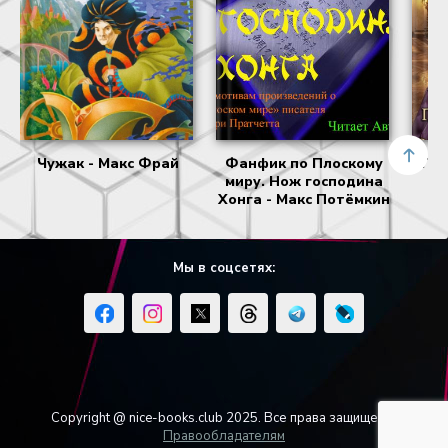
Чужак - Макс Фрай
Фанфик по Плоскому
При
миру. Нож господина
Зо
Хонга - Макс Потёмкин
Л
Мы в соцсетях:
Copyright @ nice-books.club 2025. Все права защищены.
Правообладателям