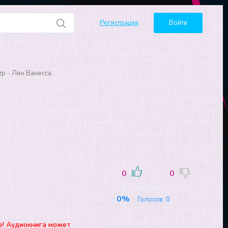
Регистрация
Войти
тр - Лен Ванесса
0
0
0%
Голосов:
0
е! Аудиокнига может