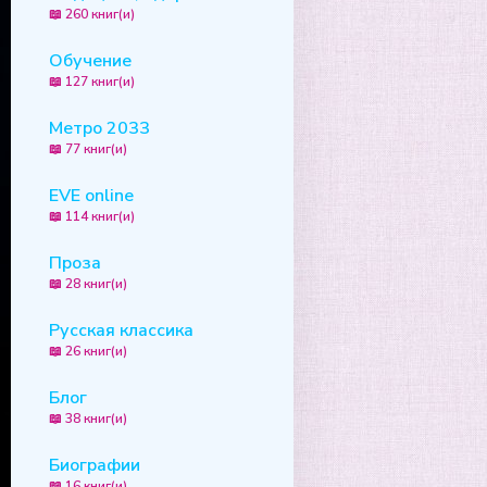
📖 260 книг(и)
Обучение
📖 127 книг(и)
Метро 2033
📖 77 книг(и)
EVE online
📖 114 книг(и)
Проза
📖 28 книг(и)
Русская классика
📖 26 книг(и)
Блог
📖 38 книг(и)
Биографии
📖 16 книг(и)