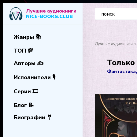
Лучшие аудиокниги
NICE-BOOKS.CLUB
Жанры 📚
Лучшие аудиокниги в 
ТОП 💯
Только 
Авторы ✍️
Фантастика,
Исполнители 🎙️
Серии 🎞️
Блог 📝
Биографии 🤵