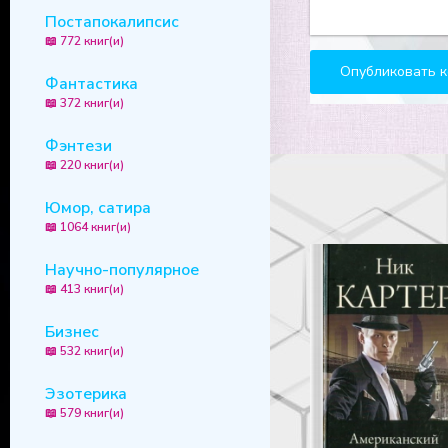
23
Постапокалипсис
📖 772 книг(и)
24
Фантастика
25
📖 372 книг(и)
Фэнтези
📖 220 книг(и)
Юмор, сатира
📖 1064 книг(и)
Научно-популярное
📖 413 книг(и)
Бизнес
📖 532 книг(и)
Эзотерика
📖 579 книг(и)