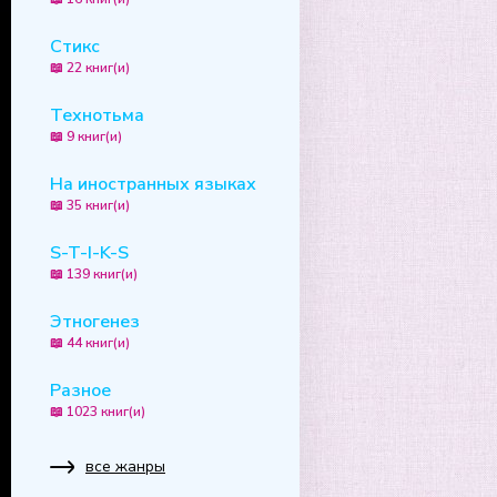
Стикс
📖 22 книг(и)
Технотьма
📖 9 книг(и)
На иностранных языках
📖 35 книг(и)
S-T-I-K-S
📖 139 книг(и)
Этногенез
📖 44 книг(и)
Разное
📖 1023 книг(и)
все жанры