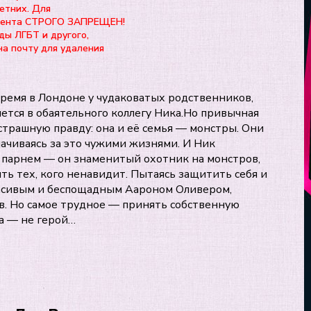
етних. Для
нтента СТРОГО ЗАПРЕЩЕН!
ды ЛГБТ и другого,
на почту для удаления
ремя в Лондоне у чудаковатых родственников,
ется в обаятельного коллегу Ника.Но привычная
страшную правду: она и её семья — монстры. Они
ачиваясь за это чужими жизнями. И Ник
 парнем — он знаменитый охотник на монстров,
ть тех, кого ненавидит. Пытаясь защитить себя и
расивым и беспощадным Аароном Оливером,
в. Но самое трудное — принять собственную
на — не герой…