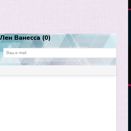
Лен Ванесса (0)
: