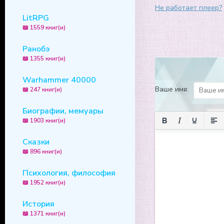
9
Не работает плеер?
LitRPG
10
📖 1559 книг(и)
11
Ранобэ
12
📖 1355 книг(и)
13
Warhammer 40000
14
Ваше имя:
📖 247 книг(и)
15
Биографии, мемуары
16
📖 1903 книг(и)
17
Сказки
18
📖 896 книг(и)
19
Психология, философия
📖 1952 книг(и)
20
21
История
📖 1371 книг(и)
22