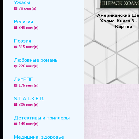
Ужасы
📖 78 книг(и)
Американский Ше
Холмс. Книга 3 -
Религия
Картер
📖 349 книг(и)
Поэзия
📖 315 книг(и)
Любовные романы
📖 226 книг(и)
ЛитРПГ
📖 175 книг(и)
S.T.A.L.K.E.R.
📖 306 книг(и)
Детективы и триллеры
📖 149 книг(и)
Медицина, здоровье