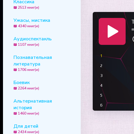
Классика
📖 2513 книг(и)
Ужасы, мистика
T
📖 4340 книг(и)
Аудиоспектакль
📖 1107 книг(и)
1
Познавательная
литература
2
📖 1706 книг(и)
3
Боевик
4
📖 2264 книг(и)
5
Альтернативная
6
история
📖 1460 книг(и)
7
8
Для детей
📖 2434 книг(и)