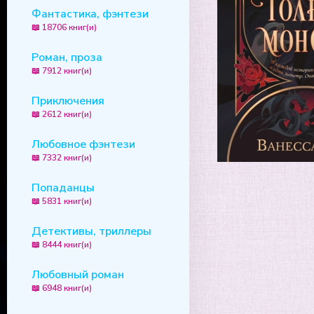
Фантастика, фэнтези
📖 18706 книг(и)
Роман, проза
📖 7912 книг(и)
Приключения
📖 2612 книг(и)
Любовное фэнтези
📖 7332 книг(и)
Попаданцы
📖 5831 книг(и)
Детективы, триллеры
📖 8444 книг(и)
Любовный роман
📖 6948 книг(и)