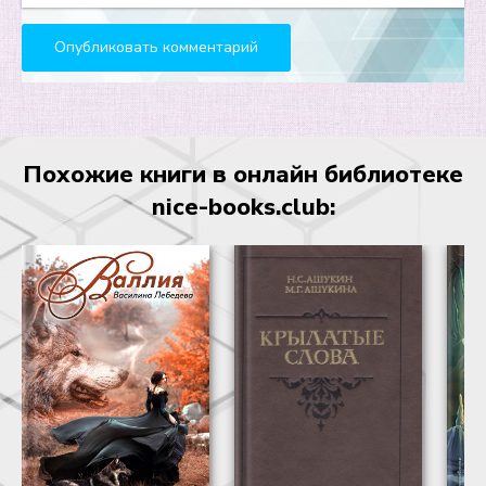
Глава 24
Глава 25
Глава 26
Глава 27
Похожие книги в онлайн библиотеке
Глава 28
nice-books.club: