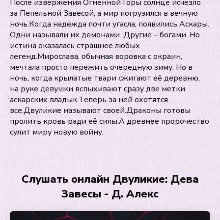
После извержения Огненной Горы солнце исчезло
за Пепельной Завесой, а мир погрузился в вечную
ночь.Когда надежда почти угасла, появились Аскары.
Одни называли их демонами. Другие – богами. Но
истина оказалась страшнее любых
легенд.Мирослава, обычная воровка с окраин,
мечтала просто пережить очередную зиму. Но в
ночь, когда крылатые твари сжигают её деревню,
на руке девушки вспыхивают сразу две метки
аскарских владык.Теперь за ней охотятся
все.Двуликие называют своей.Драконы готовы
пролить кровь ради её силы.А древнее пророчество
сулит миру новую войну.
Слушать онлайн Двуликие: Дева
Завесы - Д. Алекс