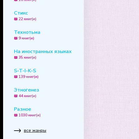
Стикс
📖 22 книг(и)
Технотьма
📖 9 книг(и)
На иностранных языках
📖 35 книг(и)
S-T-I-K-S
📖 139 книг(и)
Этногенез
📖 44 книг(и)
Разное
📖 1030 книг(и)
все жанры