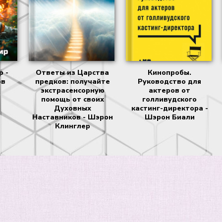
 -
Ответы из Царства
Кинопробы.
ов
предков: получайте
Руководство для
экстрасенсорную
актеров от
помощь от своих
голливудского
Духовных
кастинг-директора -
Наставников - Шэрон
Шэрон Биали
Клинглер