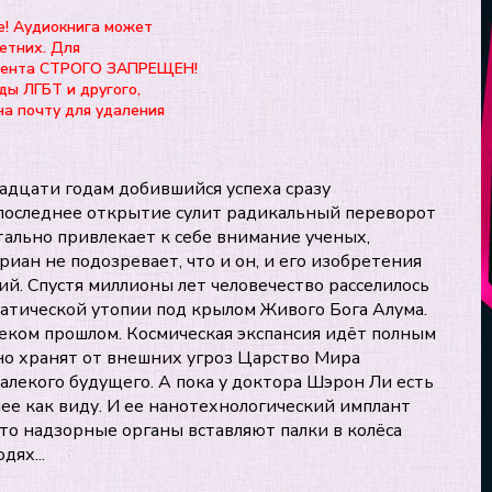
е! Аудиокнига может
етних. Для
нтента СТРОГО ЗАПРЕЩЕН!
ды ЛГБТ и другого,
на почту для удаления
адцати годам добившийся успеха сразу
о последнее открытие сулит радикальный переворот
ально привлекает к себе внимание ученых,
иан не подозревает, что и он, и его изобретения
й. Спустя миллионы лет человечество расселилось
ратической утопии под крылом Живого Бога Алума.
леком прошлом. Космическая экспансия идёт полным
но хранят от внешних угроз Царство Мира
далекого будущего. А пока у доктора Шэрон Ли есть
ее как виду. И ее нанотехнологический имплант
что надзорные органы вставляют палки в колёса
дях...