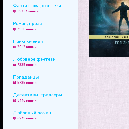
Фантастика, фэнтези
📖 18714 книг(и)
Роман, проза
📖 7918 книг(и)
Приключения
📖 2612 книг(и)
Любовное фэнтези
📖 7335 книг(и)
Попаданцы
📖 5835 книг(и)
Детективы, триллеры
📖 8446 книг(и)
Любовный роман
📖 6948 книг(и)