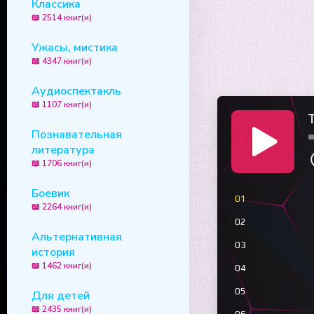
Классика
📖 2514 книг(и)
Ужасы, мистика
📖 4347 книг(и)
Аудиоспектакль
📖 1107 книг(и)
T
Познавательная
литература
📖 1706 книг(и)
Боевик
01
📖 2264 книг(и)
02
Альтернативная
03
история
📖 1462 книг(и)
04
05
Для детей
📖 2435 книг(и)