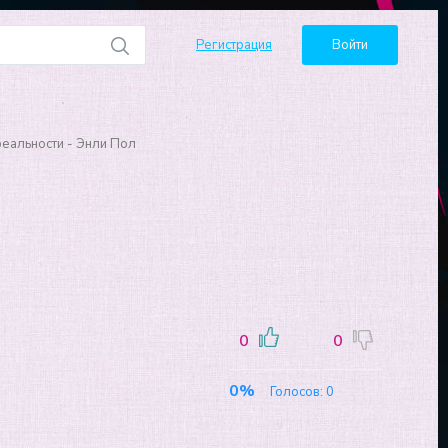
Регистрация
Войти
реальности - Энли Пол
0
0
0%
Голосов:
0