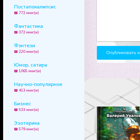
20
Постапокалипсис
📖 772 книг(и)
21
Фантастика
22
📖 372 книг(и)
23
Фэнтези
24
📖 220 книг(и)
25
Юмор, сатира
26
📖 1065 книг(и)
27
Научно-популярное
28
📖 413 книг(и)
29
Бизнес
30
📖 533 книг(и)
31
Эзотерика
32
📖 579 книг(и)
33