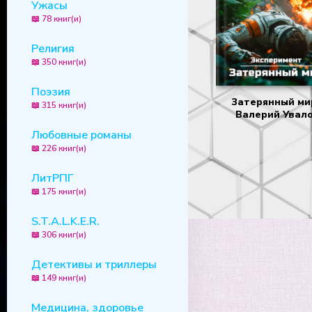
Ужасы
📖 78 книг(и)
34
35
Религия
📖 350 книг(и)
36
37
Поэзия
Затерянный мир
📖 315 книг(и)
38
Валерий Увал
Любовные романы
39
📖 226 книг(и)
40
ЛитРПГ
41
📖 175 книг(и)
42
S.T.A.L.K.E.R.
43
📖 306 книг(и)
44
Детективы и триллеры
45
📖 149 книг(и)
46
Медицина, здоровье