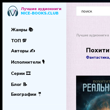
Лучшие аудиокниги
NICE-BOOKS.CLUB
Жанры 📚
Лучшие аудиокниги в 
ТОП 💯
Похити
Авторы ✍️
Фантастика,
Исполнители 🎙️
Серии 🎞️
Блог 📝
Биографии 🤵