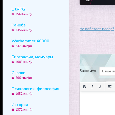
06
LitRPG
07
📖 1560 книг(и)
08
Ранобэ
09
Не работает плеер?
📖 1356 книг(и)
10
Warhammer 40000
11
📖 247 книг(и)
12
Биографии, мемуары
13
📖 1903 книг(и)
14
Ваше имя:
Сказки
15
📖 896 книг(и)
16
Психология, философия
17
📖 1952 книг(и)
18
История
📖 1372 книг(и)
19