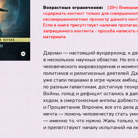
Возрастные ограничения:
(18+) Внимани
содержать контент только для совершеннол
несовершеннолетних просмотр данного ко
Если в книге присутствует наличие пропаган
запрещенного контента - просьба написать 
материала.
Дариан — настоящий вундеркинд, к дв
в нескольких научных областях. Но ег
человеческого мировоззрения и момент
политиков и религиозных деятелей. Дар
уже стали пешками в игре чужих амбици
по разным галактикам, достигнув теок
Войны, голод и дефицит остались в да
ходом, а смертоносные ангелы доблест
и Процветания. Впрочем, все это дела 
мечта — помочь человечеству стать умн
— именно то, что нужно. Жаль только, 
и препятствуют началу испытаний на лю