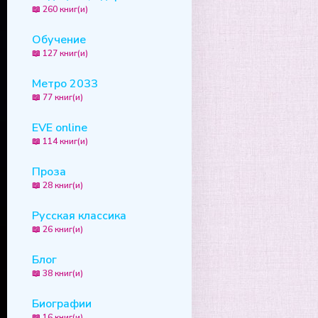
47
📖 260 книг(и)
48
Обучение
📖 127 книг(и)
49
50
Метро 2033
📖 77 книг(и)
EVE online
📖 114 книг(и)
Проза
📖 28 книг(и)
Русская классика
📖 26 книг(и)
Блог
📖 38 книг(и)
Биографии
📖 16 книг(и)