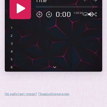
Title
0:00
1:00:00
1
2
3
4
5
6
7
8
Не работает плеер?
Правообладателям