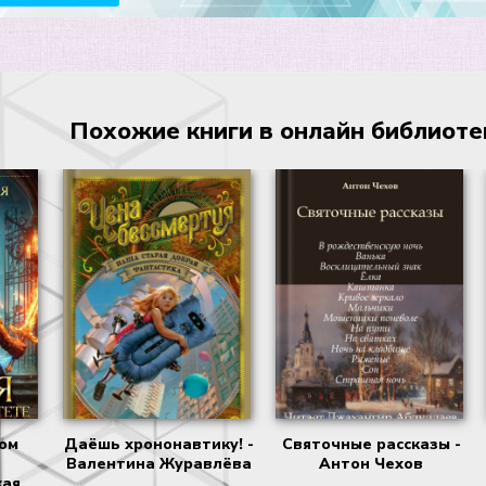
Похожие книги в онлайн библиотеке
вом
Даёшь хрононавтику! -
Святочные рассказы -
-
Валентина Журавлёва
Антон Чехов
кая