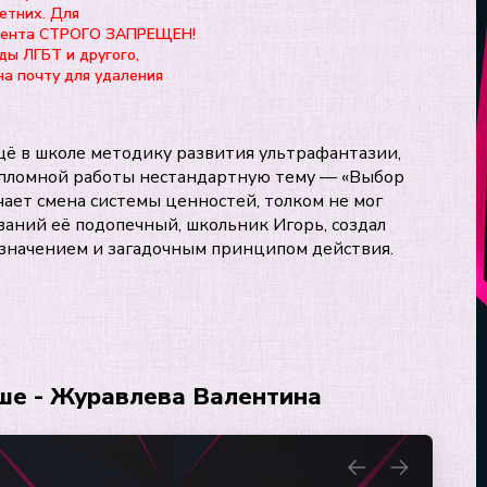
етних. Для
нтента СТРОГО ЗАПРЕЩЕН!
ды ЛГБТ и другого,
на почту для удаления
щё в школе методику развития ультрафантазии,
ипломной работы нестандартную тему — «Выбор
чает смена системы ценностей, толком не мог
ований её подопечный, школьник Игорь, создал
азначением и загадочным принципом действия.
ше - Журавлева Валентина