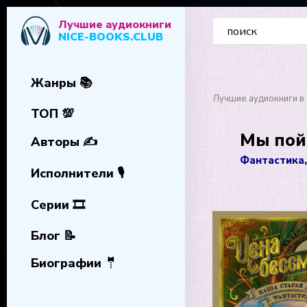
Лучшие аудиокниги
NICE-BOOKS.CLUB
Жанры 📚
Лучшие аудиокниги в 
ТОП 💯
Мы пой
Авторы ✍️
Фантастика,
Исполнители 🎙️
Серии 🎞️
Блог 📝
Биографии 🤵