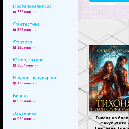
Постапокалипсис
📖 772 книг(и)
Фантастика
📖 372 книг(и)
Фэнтези
📖 220 книг(и)
Юмор, сатира
📖 1064 книг(и)
Научно-популярное
📖 413 книг(и)
Бизнес
📖 532 книг(и)
Эзотерика
Тихоня на бое
📖 579 книг(и)
факультете 
Светлана Томс