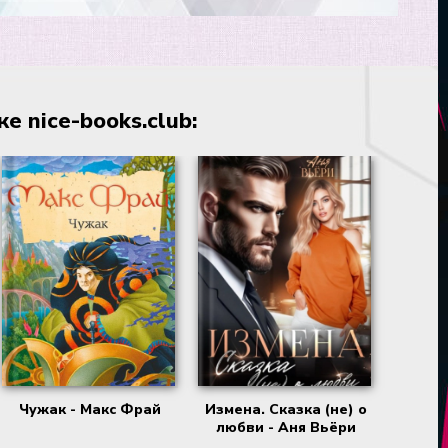
 nice-books.club:
Чужак - Макс Фрай
Измена. Сказка (не) о
любви - Аня Вьёри