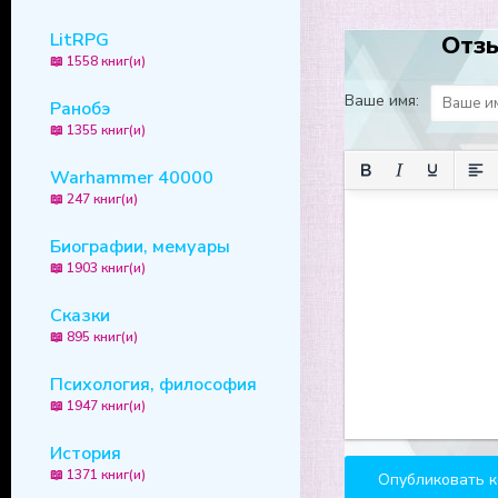
LitRPG
Отзы
📖 1558 книг(и)
Ваше имя:
Ранобэ
📖 1355 книг(и)
Warhammer 40000
📖 247 книг(и)
Биографии, мемуары
📖 1903 книг(и)
Сказки
📖 895 книг(и)
Психология, философия
📖 1947 книг(и)
История
📖 1371 книг(и)