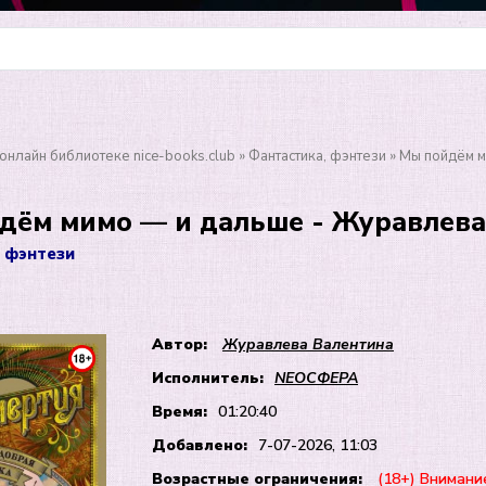
онлайн библиотеке nice-books.club
»
Фантастика, фэнтези
» Мы пойдём м
дём мимо — и дальше - Журавлева
 фэнтези
Автор:
Журавлева Валентина
Исполнитель:
NEOСФЕРА
Время:
01:20:40
Добавлено:
7-07-2026, 11:03
Возрастные ограничения:
(18+) Внимани