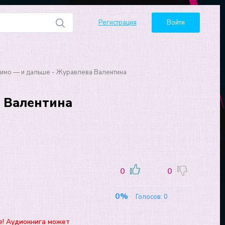
Регистрация
Войти
имо — и дальше - Журавлева Валентина
 Валентина
0
0
0%
Голосов:
0
е! Аудиокнига может