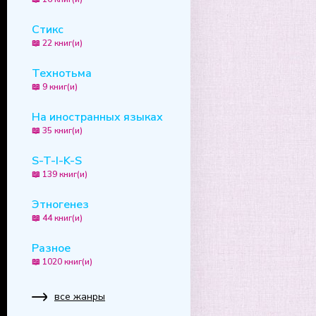
Стикс
📖 22 книг(и)
Технотьма
📖 9 книг(и)
На иностранных языках
📖 35 книг(и)
S-T-I-K-S
📖 139 книг(и)
Этногенез
📖 44 книг(и)
Разное
📖 1020 книг(и)
все жанры