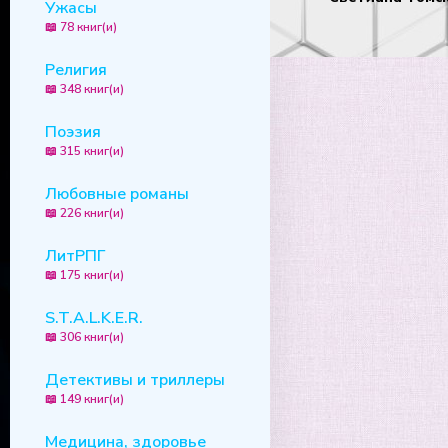
Ужасы
📖 78 книг(и)
Религия
📖 348 книг(и)
Поэзия
📖 315 книг(и)
Любовные романы
📖 226 книг(и)
ЛитРПГ
📖 175 книг(и)
S.T.A.L.K.E.R.
📖 306 книг(и)
Детективы и триллеры
📖 149 книг(и)
Медицина, здоровье