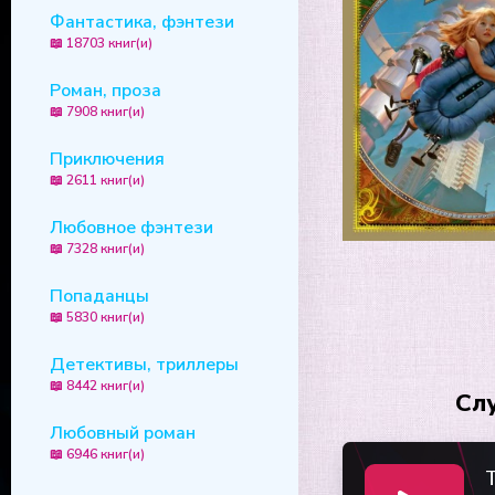
Фантастика, фэнтези
📖 18703 книг(и)
Роман, проза
📖 7908 книг(и)
Приключения
📖 2611 книг(и)
Любовное фэнтези
📖 7328 книг(и)
Попаданцы
📖 5830 книг(и)
Детективы, триллеры
📖 8442 книг(и)
Сл
Любовный роман
📖 6946 книг(и)
T