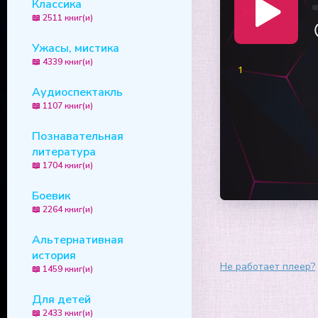
Классика
📖 2511 книг(и)
Ужасы, мистика
📖 4339 книг(и)
1
Аудиоспектакль
📖 1107 книг(и)
Познавательная
литература
📖 1704 книг(и)
Боевик
📖 2264 книг(и)
Альтернативная
история
Не работает плеер?
📖 1459 книг(и)
Для детей
📖 2433 книг(и)