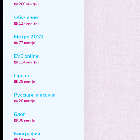
📖 260 книг(и)
Обучение
📖 127 книг(и)
Метро 2033
📖 77 книг(и)
EVE online
📖 114 книг(и)
Проза
📖 28 книг(и)
Русская классика
📖 26 книг(и)
Блог
📖 38 книг(и)
Биографии
📖 16 книг(и)