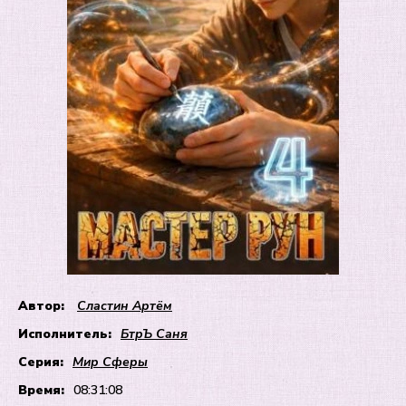
Автор:
Сластин Артём
Исполнитель:
БтрЪ Саня
Серия:
Мир Сферы
Время:
08:31:08