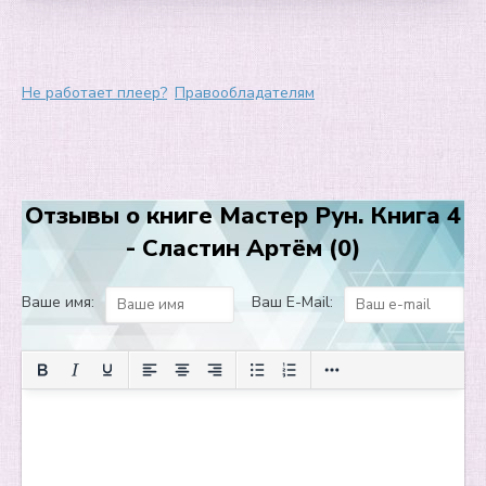
7
8
9
Не работает плеер?
Правообладателям
10
11
12
Отзывы о книге Мастер Рун. Книга 4
13
- Сластин Артём (0)
14
15
Ваше имя:
Ваш E-Mail:
16
17
18