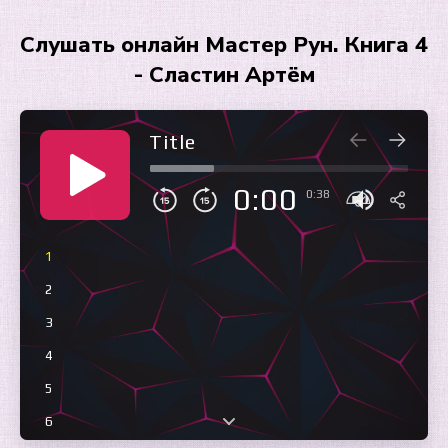
Слушать онлайн Мастер Рун. Книга 4
- Сластин Артём
Title
0:00
0:38
1
2
3
4
5
6