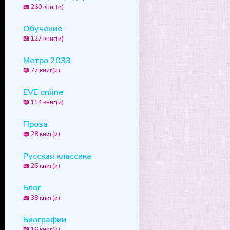
📖 260 книг(и)
Обучение
📖 127 книг(и)
Метро 2033
📖 77 книг(и)
EVE online
📖 114 книг(и)
Проза
📖 28 книг(и)
Русская классика
📖 26 книг(и)
Блог
📖 38 книг(и)
Биографии
📖 16 книг(и)