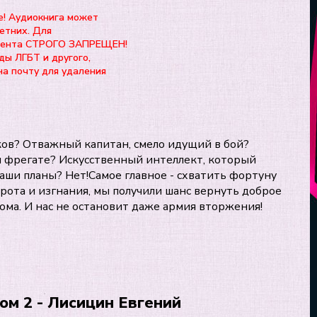
е! Аудиокнига может
етних. Для
нтента СТРОГО ЗАПРЕЩЕН!
ды ЛГБТ и другого,
на почту для удаления
ков? Отважный капитан, смело идущий в бой?
 фрегате? Искусственный интеллект, который
аши планы? Нет!Самое главное - схватить фортуну
ворота и изгнания, мы получили шанс вернуть доброе
ма. И нас не остановит даже армия вторжения!
ом 2 - Лисицин Евгений