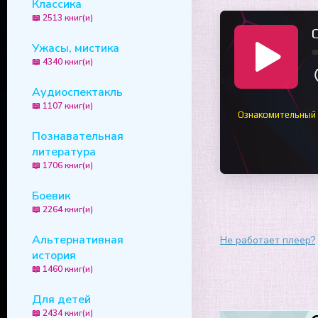
Классика
📖 2513 книг(и)
Ужасы, мистика
📖 4340 книг(и)
Аудиоспектакль
📖 1107 книг(и)
Ознакомительный
Познавательная
литература
📖 1706 книг(и)
Боевик
📖 2264 книг(и)
Альтернативная
Не работает плеер?
история
📖 1460 книг(и)
Для детей
📖 2434 книг(и)