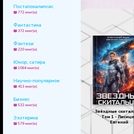
Постапокалипсис
📖 772 книг(и)
Фантастика
📖 372 книг(и)
Фэнтези
📖 220 книг(и)
Юмор, сатира
📖 1064 книг(и)
Научно-популярное
📖 413 книг(и)
Бизнес
📖 532 книг(и)
Звёздные скитал
Том 1 - Лисиц
Эзотерика
Евгений
📖 579 книг(и)