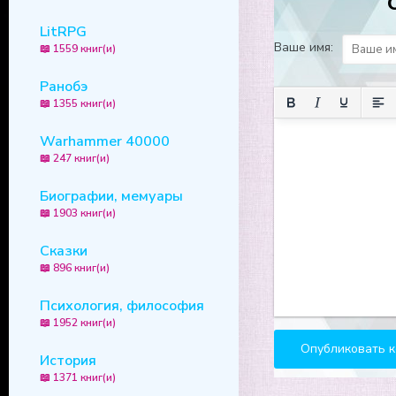
LitRPG
Ваше имя:
📖 1559 книг(и)
Ранобэ
📖 1355 книг(и)
Warhammer 40000
📖 247 книг(и)
Биографии, мемуары
📖 1903 книг(и)
Сказки
📖 896 книг(и)
Психология, философия
📖 1952 книг(и)
История
📖 1371 книг(и)