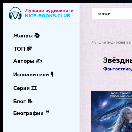
Лучшие аудиокниги
NICE-BOOKS.CLUB
Жанры 📚
Лучшие аудиокниги в 
ТОП 💯
Звёздны
Авторы ✍️
Фантастика,
Исполнители 🎙️
Серии 🎞️
Блог 📝
Биографии 🤵