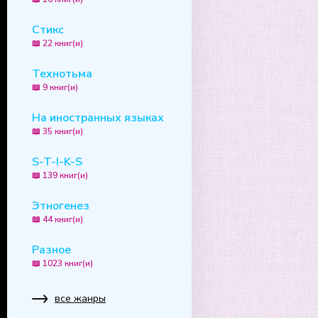
Стикс
📖 22 книг(и)
Технотьма
📖 9 книг(и)
На иностранных языках
📖 35 книг(и)
S-T-I-K-S
📖 139 книг(и)
Этногенез
📖 44 книг(и)
Разное
📖 1023 книг(и)
все жанры