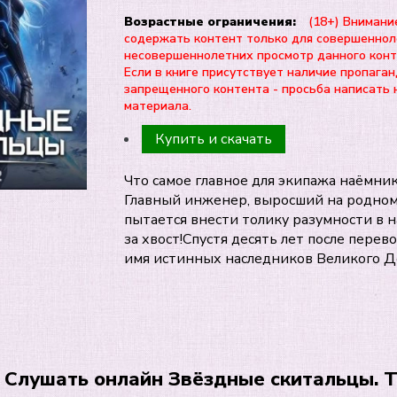
Возрастные ограничения:
(18+) Внимани
содержать контент только для совершеннол
несовершеннолетних просмотр данного ко
Если в книге присутствует наличие пропаган
запрещенного контента - просьба написать 
материала.
Купить и скачать
Что самое главное для экипажа наёмни
Главный инженер, выросший на родном
пытается внести толику разумности в н
за хвост!Спустя десять лет после пере
имя истинных наследников Великого До
Слушать онлайн Звёздные скитальцы. Т