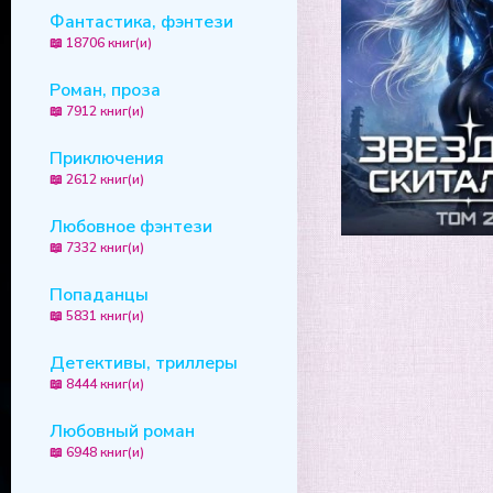
Фантастика, фэнтези
📖 18706 книг(и)
Роман, проза
📖 7912 книг(и)
Приключения
📖 2612 книг(и)
Любовное фэнтези
📖 7332 книг(и)
Попаданцы
📖 5831 книг(и)
Детективы, триллеры
📖 8444 книг(и)
Любовный роман
📖 6948 книг(и)