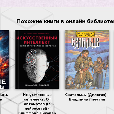
Похожие книги в онлайн библиотеке
ьцы.
Искусственный
Скитальцы (Дилогия) -
ин
интеллект. От
Владимир Личутин
автоматов до
нейросетей -
Клиффорд Пиковер