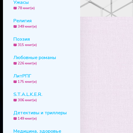
Ужасы
📖 78 книг(и)
Религия
📖 349 книг(и)
Поэзия
📖 315 книг(и)
Любовные романы
📖 226 книг(и)
ЛитРПГ
📖 175 книг(и)
S.T.A.L.K.E.R.
📖 306 книг(и)
Детективы и триллеры
📖 149 книг(и)
Медицина, здоровье