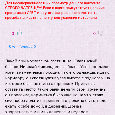
Для несовершеннолетних просмотр данного контента
СТРОГО ЗАПРЕЩЕН! Если в книге присутствует наличие
пропаганды ЛГБТ и другого, запрещенного контента -
просьба написать на почту для удаления материала.
0
0
0%
Голосов:
0
Лакей при московской гостинице «Славянский
базар», Николай Чикильдеев, заболел. Унего онемели
ноги и изменилась походка, так что однажды, идя по
коридору, он споткнулсяи упал вместе с подносом, на
котором была ветчина с горошком. Пришлось
оставить место.Какие были деньги, свои и женины,
он пролечил, кормиться было уже не на что, стало
скучнобез дела, и он решил, что, должно быть, надо
ехать к себе домой, в деревню. Дома и
хворатьлегче, и жить дешевле; и недаром