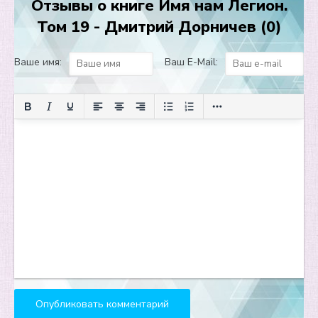
Отзывы о книге Имя нам Легион.
13
Том 19 - Дмитрий Дорничев (0)
14
15
Ваше имя:
Ваш E-Mail:
16
17
18
19
20
21