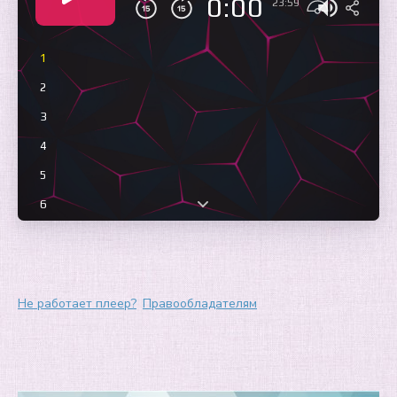
0:00
23:59
1
2
3
4
5
6
7
8
9
Не работает плеер?
Правообладателям
10
11
12