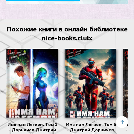
Похожие книги в онлайн библиотеке
nice-books.club:
Имя нам Легион. Том 1
Имя нам Легион. Том 5
Имя
- Дорничев Дмитрий
- Дмитрий Дорничев,
- Д