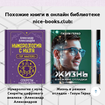
Похожие книги в онлайн библиотеке
nice-books.club:
Нумерология с нуля.
Жизнь в режиме
Зве
Секреты цифрового
отладки - Гизум Герко
анализа - Александр
Александров