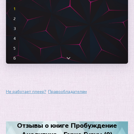
1
2
3
4
5
6
7
8
9
Не работает плеер?
Правообладателям
10
11
12
Отзывы о книге Пробуждение
13