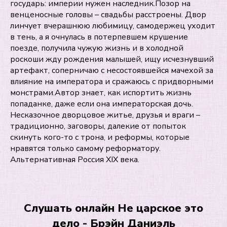
государь: империи нужен наследник.Позор на
венценосные головы – свадьбы расстроены. Двор
линчует вчерашнюю любимицу, самодержец уходит
в тень, а я очнулась в потерпевшем крушение
поезде, получила чужую жизнь и в холодной
роскоши жду рождения малышей, ищу исчезнувший
артефакт, соперничаю с несостоявшейся мачехой за
влияние на императора и сражаюсь с придворными
монстрами.Автор знает, как испортить жизнь
попаданке, даже если она императорская дочь.
Несказочное дворцовое житье, друзья и враги –
традиционно, заговоры, далекие от попыток
скинуть кого-то с трона, и реформы, которые
нравятся только самому реформатору.
Альтернативная Россия XIX века.
Слушать онлайн Не царское это
дело - Брэйн Даниэль