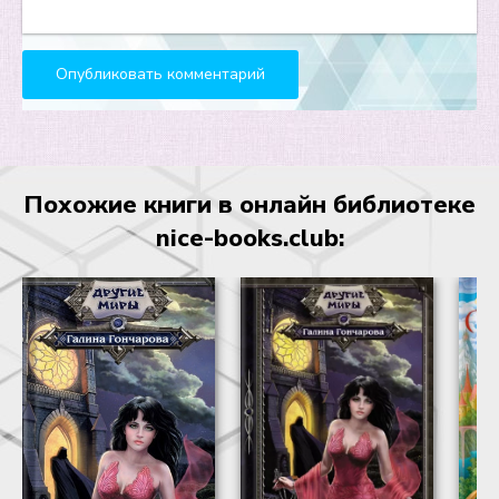
27
28
29
30
31
Похожие книги в онлайн библиотеке
32
nice-books.club:
33
34
35
36
37
38
39