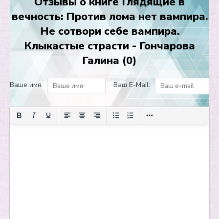
Отзывы о книге Глядящие в
13
вечность: Против лома нет вампира.
14
Не сотвори себе вампира.
15
Клыкастые страсти - Гончарова
16
Галина (0)
17
Ваше имя:
Ваш E-Mail:
18
19
20
21
22
23
24
25
26