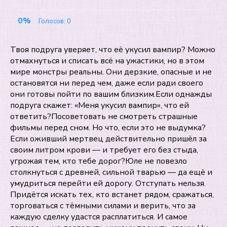
0%
Голосов:
0
Твоя подруга уверяет, что её укусил вампир? Можно
отмахнуться и списать всё на ужастики, но в этом
мире монстры реальны. Они дерзкие, опасные и не
остановятся ни перед чем, даже если ради своего
они готовы пойти по вашим близким.Если однажды
подруга скажет: «Меня укусил вампир», что ей
ответить?Посоветовать не смотреть страшные
фильмы перед сном. Но что, если это не выдумка?
Если оживший мертвец действительно пришёл за
своим литром крови — и требует его без стыда,
угрожая тем, кто тебе дорог?Юле не повезло
столкнуться с древней, сильной тварью — да ещё и
умудриться перейти ей дорогу. Отступать нельзя.
Придётся искать тех, кто встанет рядом, сражаться,
торговаться с тёмными силами и верить, что за
каждую сделку удастся расплатиться. И самое