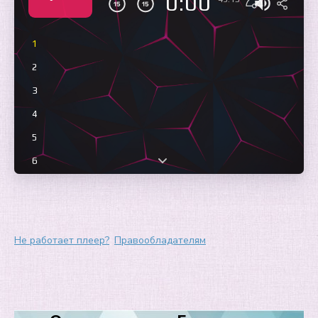
0:00
1
2
3
4
5
6
7
8
9
Не работает плеер?
Правообладателям
10
11
12