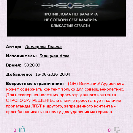
Автор:
Гончарова Галина
Исполнитель:
Галицкая Алла
Время:
50:26:09
Добавлено:
15-06-2026, 20:04
Возрастные ограничения:
(18+) Внимание! Аудиокнига
может содержать контент только для совершеннолетних.
Для несовершеннолетних просмотр данного контента
СТРОГО ЗАПРЕЩЕН! Если в книге присутствует наличие
пропаганды ЛГБТ и другого, запрещенного контента -
просьба написать на почту для удаления материала.
0
0