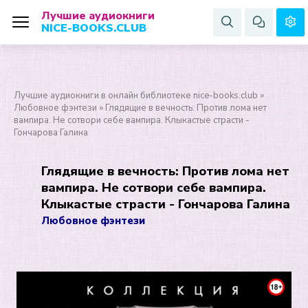
Лучшие аудиокниги
NICE-BOOKS.CLUB
Лучшие аудиокниги в онлайн библиотеке nice-books.club
»
Любовное фэнтези
» Глядящие в вечность: Против лома нет
вампира. Не сотвори себе вампира. Клыкастые страсти -
Гончарова Галина
Глядящие в вечность: Против лома нет
вампира. Не сотвори себе вампира.
Клыкастые страсти - Гончарова Галина
Любовное фэнтези