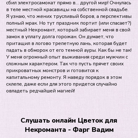
сбил электросамокат прямо в… другой мир! Очнулась
в теле местной красавицы на собственной свадьбе.
Я узнаю, что жених трусливый боров, а перспективы
полный мрак. Но тут праздник портит (или спасает?)
местный Некромант, который забирает меня в свой
замок в уплату долга горожан. Он думает, что
притащил в логово трепетную лань, которая будет
падать в обморок от его темной ауры. Как бы не так!
У меня огромный опыт выживания среди мужчин с
сложным характером. Так что пусть прячет своих
прикроватных монстров и готовится к
капитальному ремонту. Я наведу порядок в этом
склепе, даже если для этого придется случайно
овладеть редчайшей магией!
Слушать онлайн Цветок для
Некроманта - Фарг Вадим