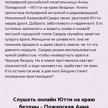
популярной российской писательницы Анны
Пожарской – «Ютти на краю бездны». Книга
прочитана популярной актрисой и радиоведущей
Николиной Казаковой.Среди своих зрителей Ютти
нашла друга. Доброго, заботливого и надежного. Его
хотелось запомнить и видеть снова и снова.В
пестрой городской толпе Салдер случайно заметил
супругу врага. Женщина не узнала его: она не
помнила прошлого и даже своего имени, не то что
давнего недруга…Салдер решил воспользоваться
чужой слабостью, чтобы низвергнуть врага в
Черную бездну. Но в клане противника хватает
сложностей, и еще неизвестно, сработает ли план.
Кто останется жив, а для кого Бездна станет
последним пристанищем?
Слушать онлайн Ютти на краю
бездны - Пожарская Анна