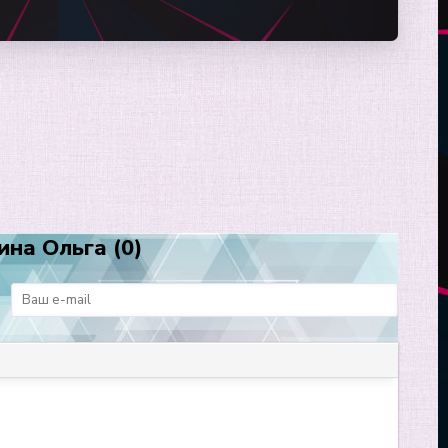
ина Ольга (0)
: