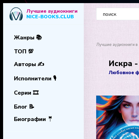
Лучшие аудиокниги
NICE-BOOKS.CLUB
Жанры 📚
Лучшие аудиокниги в 
ТОП 💯
Искра 
Авторы ✍️
Любовное ф
Исполнители 🎙️
Серии 🎞️
Блог 📝
Биографии 🤵