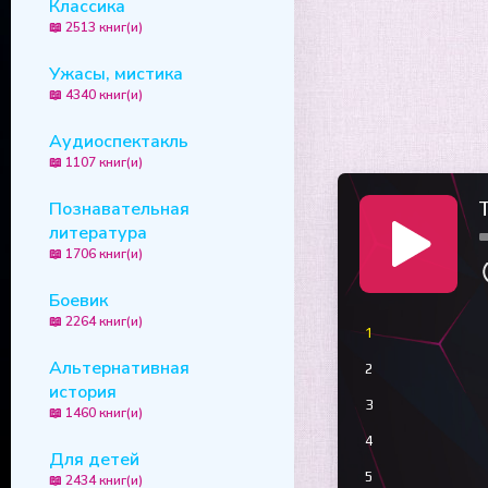
Классика
📖 2513 книг(и)
Ужасы, мистика
📖 4340 книг(и)
Аудиоспектакль
📖 1107 книг(и)
T
Познавательная
литература
📖 1706 книг(и)
Боевик
📖 2264 книг(и)
1
Альтернативная
2
история
3
📖 1460 книг(и)
4
Для детей
5
📖 2434 книг(и)