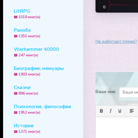
6
LitRPG
📖 1559 книг(и)
7
8
Ранобэ
📖 1355 книг(и)
9
Не работает плеер?
10
Warhammer 40000
📖 247 книг(и)
11
Биографии, мемуары
12
📖 1903 книг(и)
13
Сказки
14
Ваше имя:
📖 896 книг(и)
Психология, философия
📖 1952 книг(и)
История
📖 1371 книг(и)