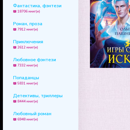
Фантастика, фэнтези
📖 18706 книг(и)
Роман, проза
📖 7912 книг(и)
Приключения
📖 2612 книг(и)
Любовное фэнтези
📖 7332 книг(и)
Попаданцы
📖 5831 книг(и)
Детективы, триллеры
📖 8444 книг(и)
Любовный роман
📖 6948 книг(и)