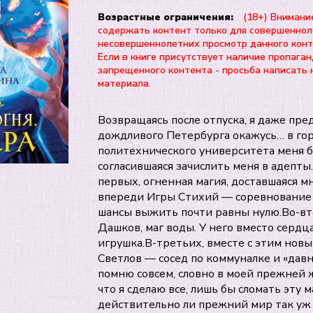
Возрастные ограничения:
(18+) Внимани
содержать контент только для совершеннол
несовершеннолетних просмотр данного ко
Если в книге присутствует наличие пропаган
запрещенного контента - просьба написать 
материала.
Возвращаясь после отпуска, я даже пре
дождливого Петербурга окажусь… в горо
политехнического университета меня 
согласившаяся зачислить меня в адепты
первых, огненная магия, доставшаяся мн
впереди Игры Стихий — соревнование 
шансы выжить почти равны нулю.Во-вт
Дашков, маг воды. У него вместо сердца
игрушка.В-третьих, вместе с этим нов
Светлов — сосед по коммуналке и «давн
помню совсем, словно в моей прежней ж
что я сделаю все, лишь бы сломать эту 
действительно ли прежний мир так уж