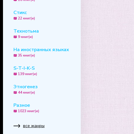
Стикс
📖 22 книг(и)
Технотьма
📖 9 книг(и)
На иностранных языках
📖 35 книг(и)
S-T-I-K-S
📖 139 книг(и)
Этногенез
📖 44 книг(и)
Разное
📖 1023 книг(и)
все жанры