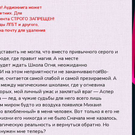
е! Аудиокнига может
етних. Для
нтента СТРОГО ЗАПРЕЩЕН!
ды ЛГБТ и другого,
на почту для удаления
дставить не могла, что вместо привычного серого и
де, где правит магия. А на месте
будет ждать Школа Огня, неожиданно
.И на этом неприятности не заканчиваются!Во-
е, считается самой слабой и самой презираемой. А
между магическими школами, где у огневика
орых, мой личный ужас и заклятый враг — Аспер
 — лед, а чужие судьбы для него всего лишь
ым миром будто из воздуха появился Михаил
о влюбленный» в меня человек. Вот только я его не
изни его никогда и не было.Сначала мне казалось,
магическую реальность и вернуться обратно. Но
 нужен мне теперь?