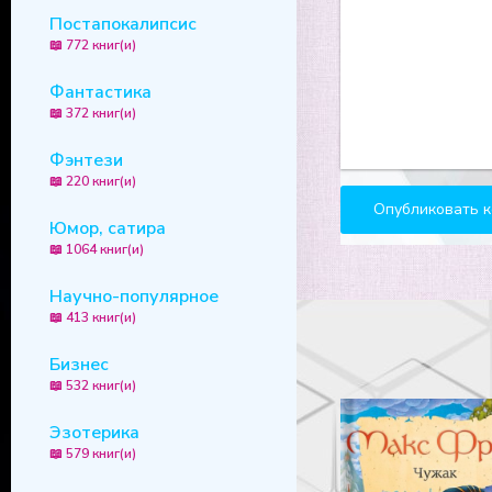
Постапокалипсис
📖 772 книг(и)
Фантастика
📖 372 книг(и)
Фэнтези
📖 220 книг(и)
Юмор, сатира
📖 1064 книг(и)
Научно-популярное
📖 413 книг(и)
Бизнес
📖 532 книг(и)
Эзотерика
📖 579 книг(и)