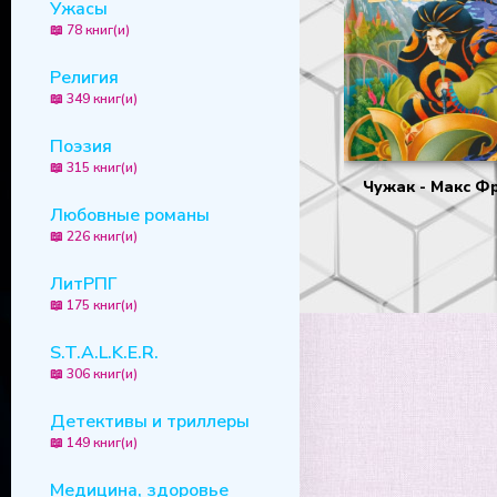
Ужасы
📖 78 книг(и)
Религия
📖 349 книг(и)
Поэзия
📖 315 книг(и)
Чужак - Макс Ф
Любовные романы
📖 226 книг(и)
ЛитРПГ
📖 175 книг(и)
S.T.A.L.K.E.R.
📖 306 книг(и)
Детективы и триллеры
📖 149 книг(и)
Медицина, здоровье