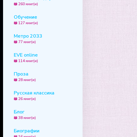
📖 260 книг(и)
Обучение
📖 127 книг(и)
Метро 2033
📖 77 книг(и)
EVE online
📖 114 книг(и)
Проза
📖 28 книг(и)
Русская классика
📖 26 книг(и)
Блог
📖 38 книг(и)
Биографии
📖 16 книг(и)