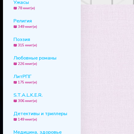
Ужасы
📖 78 книг(и)
Религия
📖 349 книг(и)
Поэзия
📖 315 книг(и)
Любовные романы
📖 226 книг(и)
ЛитРПГ
📖 175 книг(и)
S.T.A.L.K.E.R.
📖 306 книг(и)
Детективы и триллеры
📖 149 книг(и)
Медицина, здоровье