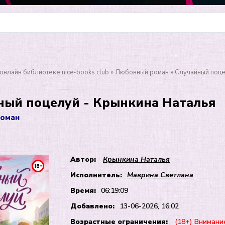
онлайн библиотеке nice-books.club
»
Любовный роман
» Случайный поце
ный поцелуй - Крынкина Наталья
оман
Автор:
Крынкина Наталья
Исполнитель:
Маврина Светлана
Время:
06:19:09
Добавлено:
13-06-2026, 16:02
Возрастные ограничения:
(18+) Внимани