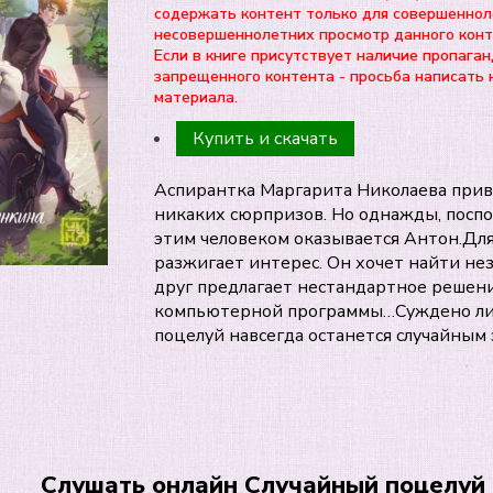
содержать контент только для совершеннол
несовершеннолетних просмотр данного ко
Если в книге присутствует наличие пропаган
запрещенного контента - просьба написать 
материала.
Купить и скачать
Аспирантка Маргарита Николаева привы
никаких сюрпризов. Но однажды, поспо
этим человеком оказывается Антон.Для
разжигает интерес. Он хочет найти незн
друг предлагает нестандартное решен
компьютерной программы…Суждено ли и
поцелуй навсегда останется случайным
Слушать онлайн Случайный поцелуй 