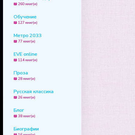
📖 260 книг(и)
Обучение
📖 127 книг(и)
Метро 2033
📖 77 книг(и)
EVE online
📖 114 книг(и)
Проза
📖 28 книг(и)
Русская классика
📖 26 книг(и)
Блог
📖 38 книг(и)
Биографии
📖 16 книг(и)