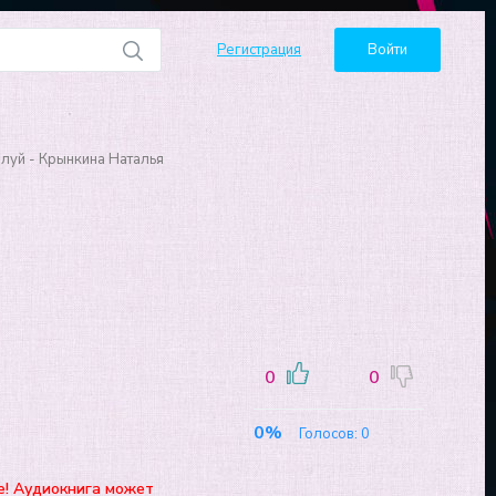
Регистрация
Войти
луй - Крынкина Наталья
0
0
0%
Голосов:
0
е! Аудиокнига может