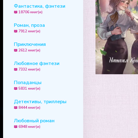
Фантастика, фэнтези
📖 18706 книг(и)
Роман, проза
📖 7912 книг(и)
Приключения
📖 2612 книг(и)
Любовное фэнтези
📖 7332 книг(и)
Попаданцы
📖 5831 книг(и)
Детективы, триллеры
📖 8444 книг(и)
Любовный роман
📖 6948 книг(и)