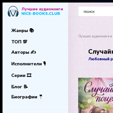
Лучшие аудиокниги
NICE-BOOKS.CLUB
Жанры 📚
Лучшие аудиокниги в 
ТОП 💯
Случай
Авторы ✍️
Любовный р
Исполнители 🎙️
Серии 🎞️
Блог 📝
Биографии 🤵