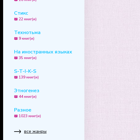
Стикс
📖 22 книг(и)
Технотьма
📖 9 книг(и)
На иностранных языках
📖 35 книг(и)
S-T-I-K-S
📖 139 книг(и)
Этногенез
📖 44 книг(и)
Разное
📖 1023 книг(и)
все жанры