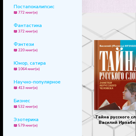
Постапокалипсис
📖 772 книг(и)
Фантастика
📖 372 книг(и)
Фэнтези
📖 220 книг(и)
Юмор, сатира
📖 1064 книг(и)
Научно-популярное
📖 413 книг(и)
Бизнес
📖 532 книг(и)
Тайна русского сл
Эзотерика
Василий Ирзабе
📖 579 книг(и)