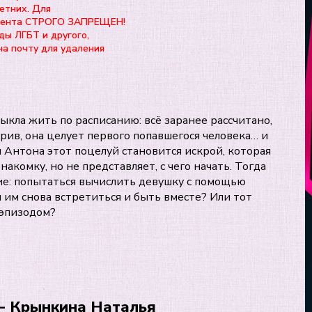
етних. Для
нтента СТРОГО ЗАПРЕЩЕН!
ды ЛГБТ и другого,
на почту для удаления
кла жить по расписанию: всё заранее рассчитано,
рив, она целует первого попавшегося человека… и
 Антона этот поцелуй становится искрой, которая
акомку, но не представляет, с чего начать. Тогда
ие: попытаться вычислить девушку с помощью
м снова встретиться и быть вместе? Или тот
 эпизодом?
- Крынкина Наталья