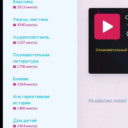
Классика
📖 2513 книг(и)
Ужасы, мистика
📖 4340 книг(и)
Аудиоспектакль
📖 1107 книг(и)
Ознакомительный
Познавательная
литература
📖 1706 книг(и)
Боевик
📖 2264 книг(и)
Альтернативная
Не работает плеер?
история
📖 1460 книг(и)
Для детей
📖 2434 книг(и)