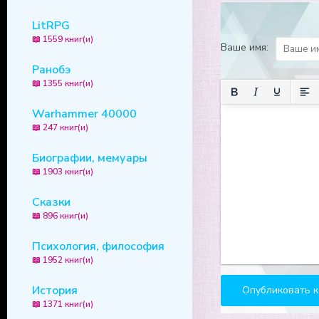
LitRPG
📖 1559 книг(и)
Ваше имя:
Ранобэ
📖 1355 книг(и)
Warhammer 40000
📖 247 книг(и)
Биографии, мемуары
📖 1903 книг(и)
Сказки
📖 896 книг(и)
Психология, философия
📖 1952 книг(и)
История
📖 1371 книг(и)