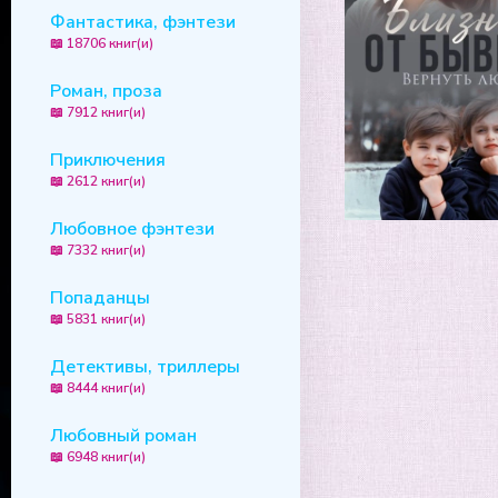
Фантастика, фэнтези
📖 18706 книг(и)
Роман, проза
📖 7912 книг(и)
Приключения
📖 2612 книг(и)
Любовное фэнтези
📖 7332 книг(и)
Попаданцы
📖 5831 книг(и)
Детективы, триллеры
📖 8444 книг(и)
Любовный роман
📖 6948 книг(и)