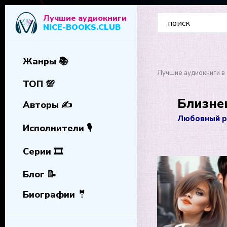
Лучшие аудиокниги
NICE-BOOKS.CLUB
Жанры 📚
Лучшие аудиокниги в 
ТОП 💯
Близне
Авторы ✍️
Любовный р
Исполнители 🎙️
Серии 🎞️
Блог 📝
Биографии 🤵