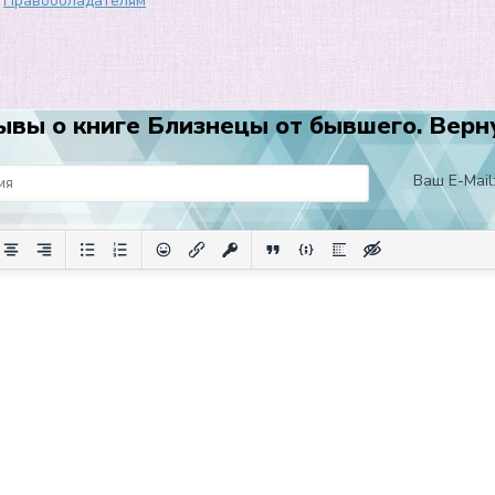
Правообладателям
ывы о книге Близнецы от бывшего. Верну
Ваш E-Mail