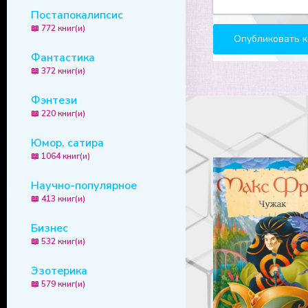
Постапокалипсис
📖 772 книг(и)
Фантастика
📖 372 книг(и)
Фэнтези
📖 220 книг(и)
Юмор, сатира
📖 1064 книг(и)
Научно-популярное
📖 413 книг(и)
Бизнес
📖 532 книг(и)
Эзотерика
📖 579 книг(и)