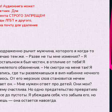
е! Аудиокнига может
етних. Для
нтента СТРОГО ЗАПРЕЩЕН!
ды ЛГБТ и другого,
на почту для удаления
раздраженно рычит мужчина, которого я когда-то
ечаю тем же. – Разве не ты мне изменил? – Я
остальном я был честен, в отличие от тебя! Я
нелепого обвинения. – Не смотри на меня так! Я
апись, где ты развлекаешься в вип-кабинке ночного
ваюсь. От его мерзких слов становится нечем
ает он. – Мне нужен ответ про детей. Они мои?
ему счастлива. Но одно предательство превратило
е до пустоты. Я убеждала себя, что забыла его, но
шь — она остается навсегда.