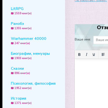
Не работает плеер?
LitRPG
📖 1559 книг(и)
Ранобэ
Отз
📖 1355 книг(и)
Warhammer 40000
Ваше имя:
📖 247 книг(и)
Биографии, мемуары
📖 1903 книг(и)
Сказки
📖 896 книг(и)
Психология, философия
📖 1952 книг(и)
История
📖 1371 книг(и)