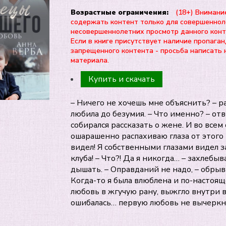
Возрастные ограничения:
(18+) Внимани
содержать контент только для совершеннол
несовершеннолетних просмотр данного ко
Если в книге присутствует наличие пропаган
запрещенного контента - просьба написать 
материала.
Купить и скачать
– Ничего не хочешь мне объяснить? – 
любила до безумия. – Что именно? – отв
собирался рассказать о жене. И во всем 
ошарашенно распахиваю глаза от этого 
видел! Я собственными глазами видел з
клуба! – Что?! Да я никогда… – захлебы
дышать. – Оправданий не надо, – обрыв
Когда-то я была влюблена и по-настоящ
любовь в жгучую рану, выжгло внутри вс
ошибалась… первую любовь не вычеркне