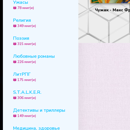
Ужасы
📖 78 книг(и)
Чужак - Макс Ф
Религия
📖 349 книг(и)
Поэзия
📖 315 книг(и)
Любовные романы
📖 226 книг(и)
ЛитРПГ
📖 175 книг(и)
S.T.A.L.K.E.R.
📖 306 книг(и)
Детективы и триллеры
📖 149 книг(и)
Медицина, здоровье