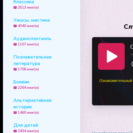
Классика
📖 2513 книг(и)
Ужасы, мистика
Сл
📖 4340 книг(и)
Аудиоспектакль
📖 1107 книг(и)
Познавательная
литература
📖 1706 книг(и)
Ознакомительный
Боевик
📖 2264 книг(и)
Альтернативная
история
📖 1460 книг(и)
Для детей
📖 2434 книг(и)