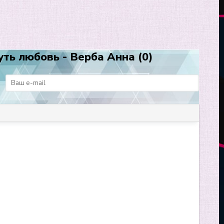
ть любовь - Верба Анна (0)
: