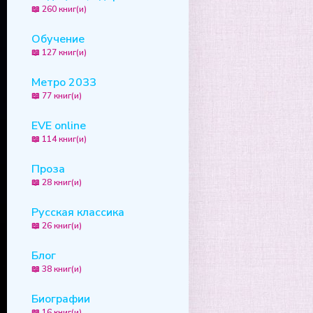
📖 260 книг(и)
Обучение
📖 127 книг(и)
Метро 2033
📖 77 книг(и)
EVE online
📖 114 книг(и)
Проза
📖 28 книг(и)
Русская классика
📖 26 книг(и)
Блог
📖 38 книг(и)
Биографии
📖 16 книг(и)