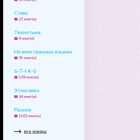
Стикс
📖 22 книг(и)
Технотьма
📖 9 книг(и)
На иностранных языках
📖 35 книг(и)
S-T-I-K-S
📖 139 книг(и)
Этногенез
📖 44 книг(и)
Разное
📖 1023 книг(и)
все жанры