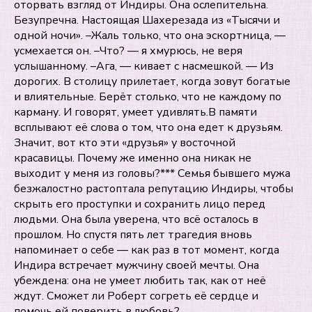
оторвать взгляд от Индиры. Она ослепительна.
Безупречна. Настоящая Шахерезада из «Тысячи и
одной ночи». –Жаль только, что она эскортница, —
усмехается он. –Что? — я хмурюсь, не веря
услышанному. –Ага, — кивает с насмешкой. — Из
дорогих. В столицу прилетает, когда зовут богатые
и влиятельные. Берёт столько, что не каждому по
карману. И говорят, умеет удивлять.В памяти
всплывают её слова о том, что она едет к друзьям.
Значит, вот кто эти «друзья» у восточной
красавицы. Почему же именно она никак не
выходит у меня из головы?*** Семья бывшего мужа
безжалостно растоптала репутацию Индиры, чтобы
скрыть его проступки и сохранить лицо перед
людьми. Она была уверена, что всё осталось в
прошлом. Но спустя пять лет трагедия вновь
напоминает о себе — как раз в тот момент, когда
Индира встречает мужчину своей мечты. Она
убеждена: она не умеет любить так, как от неё
ждут. Сможет ли Роберт согреть её сердце и
помочь ей поверить в любовь?