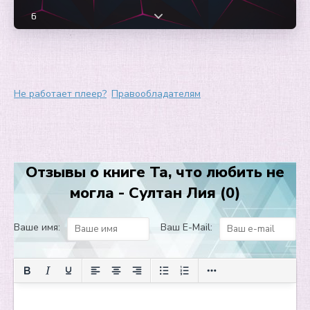
6
7
8
9
Не работает плеер?
Правообладателям
10
11
12
Отзывы о книге Та, что любить не
13
могла - Султан Лия (0)
14
15
Ваше имя:
Ваш E-Mail:
16
17
18