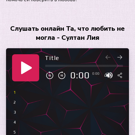
Слушать онлайн Та, что любить не
могла - Султан Лия
Title
0:00
0:00
1
2
3
4
5