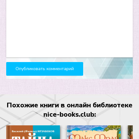
19
20
21
22
23
24
25
26
27
28
Похожие книги в онлайн библиотеке
29
nice-books.club:
30
31
32