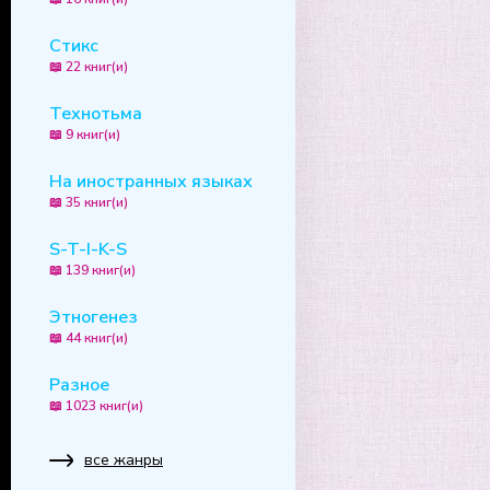
Стикс
📖 22 книг(и)
Технотьма
📖 9 книг(и)
На иностранных языках
📖 35 книг(и)
S-T-I-K-S
📖 139 книг(и)
Этногенез
📖 44 книг(и)
Разное
📖 1023 книг(и)
все жанры