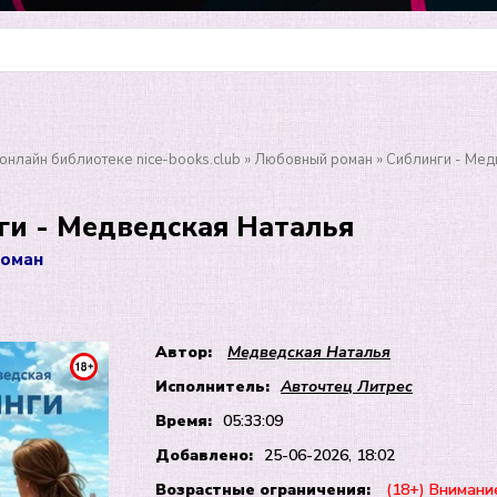
онлайн библиотеке nice-books.club
»
Любовный роман
» Сиблинги - Мед
ги - Медведская Наталья
оман
Автор:
Медведская Наталья
Исполнитель:
Авточтец Литрес
Время:
05:33:09
Добавлено:
25-06-2026, 18:02
Возрастные ограничения:
(18+) Внимани