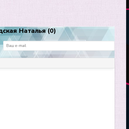
дская Наталья (0)
: