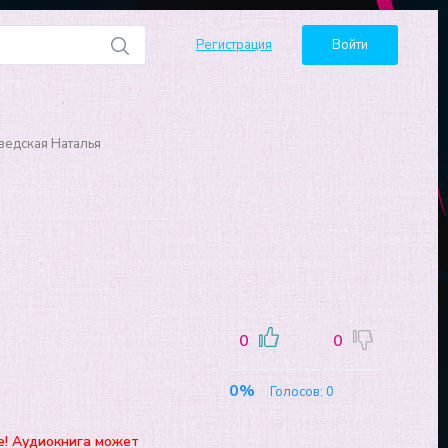
Регистрация
Войти
ведская Наталья
0
0
0%
Голосов:
0
е! Аудиокнига может