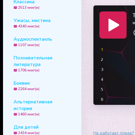
Классика
📖 2513 книг(и)
T
Ужасы, мистика
📖 4340 книг(и)
Аудиоспектакль
📖 1107 книг(и)
1
Познавательная
2
литература
3
📖 1706 книг(и)
4
Боевик
📖 2264 книг(и)
5
6
Альтернативная
история
7
📖 1460 книг(и)
8
Для детей
9
Не работает плеер?
📖 2434 книг(и)