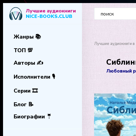
Лучшие аудиокниги
NICE-BOOKS.CLUB
Жанры 📚
Лучшие аудиокниги в 
ТОП 💯
Сиблин
Авторы ✍️
Любовный р
Исполнители 🎙️
Серии 🎞️
Блог 📝
Биографии 🤵