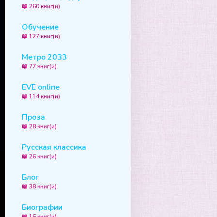
📖 260 книг(и)
Обучение
📖 127 книг(и)
Метро 2033
📖 77 книг(и)
EVE online
📖 114 книг(и)
Проза
📖 28 книг(и)
Русская классика
📖 26 книг(и)
Блог
📖 38 книг(и)
Биографии
📖 16 книг(и)