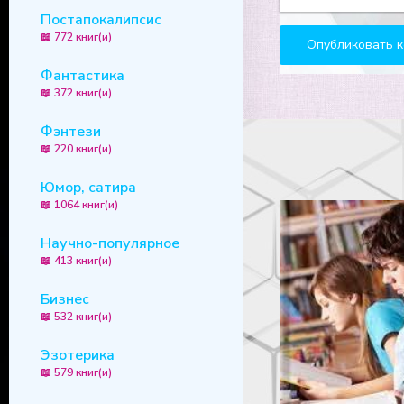
Постапокалипсис
📖 772 книг(и)
Фантастика
📖 372 книг(и)
Фэнтези
📖 220 книг(и)
Юмор, сатира
📖 1064 книг(и)
Научно-популярное
📖 413 книг(и)
Бизнес
📖 532 книг(и)
Эзотерика
📖 579 книг(и)