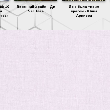
d: 10
Весенний драйв - Ди
Я не была твоим
и
Sel Элеа
врагом - Юлия
иться
Арниева