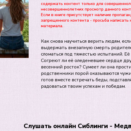
содержать контент только для совершеннол
несовершеннолетних просмотр данного ко
Если в книге присутствует наличие пропаган
запрещенного контента - просьба написать 
материала.
Как снова научиться верить людям, есл
выдержать внезапную смерть родителе
сломаться под тяжестью испытаний. Её
Согреют ли её оледеневшее сердце дру
весенний росток? Сумеет ли она прост
родственники порой оказываются чужими
готов вместе встречать беды, подставл
радоваться твоим успехам и победам.
Слушать онлайн Сиблинги - Мед