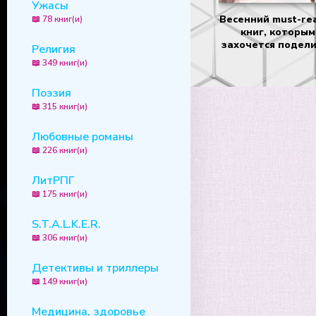
Ужасы
Весенний must-rea
📖 78 книг(и)
книг, которым
захочется подел
Религия
📖 349 книг(и)
Поэзия
📖 315 книг(и)
Любовные романы
📖 226 книг(и)
ЛитРПГ
📖 175 книг(и)
S.T.A.L.K.E.R.
📖 306 книг(и)
Детективы и триллеры
📖 149 книг(и)
Медицина, здоровье