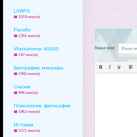
10
LitRPG
📖 1559 книг(и)
Ранобэ
📖 1355 книг(и)
Ваше имя:
Warhammer 40000
📖 247 книг(и)
Биографии, мемуары
📖 1903 книг(и)
Сказки
📖 896 книг(и)
Психология, философия
📖 1952 книг(и)
История
📖 1371 книг(и)