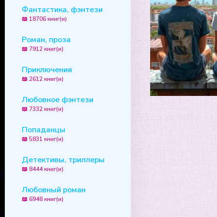
Фантастика, фэнтези
📖 18706 книг(и)
Роман, проза
📖 7912 книг(и)
Приключения
📖 2612 книг(и)
Любовное фэнтези
📖 7332 книг(и)
Попаданцы
📖 5831 книг(и)
Детективы, триллеры
📖 8444 книг(и)
Любовный роман
📖 6948 книг(и)