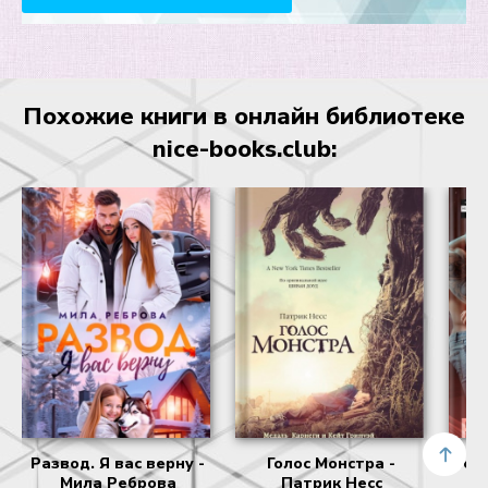
Глава 25
Глава 26
Глава 27
Похожие книги в онлайн библиотеке
Глава 28
nice-books.club:
Глава 29
Глава 30
Глава 31
Глава 32
Глава 33
Глава 34
Глава 35
Эпилог
Развод. Я вас верну -
Голос Монстра -
Безд
Мила Реброва
Патрик Несс
- 