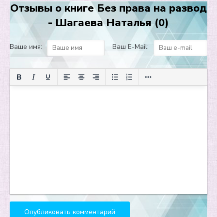
Отзывы о книге Без права на развод
Глава 12
- Шагаева Наталья (0)
Глава 13
Глава 14
Ваше имя:
Ваш E-Mail:
Глава 15
Глава 16
Глава 17
Глава 18
Глава 19
Глава 20
Глава 21
Глава 22
Глава 23
Глава 24