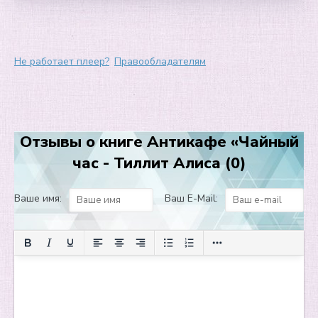
7
8
9
Не работает плеер?
Правообладателям
10
11
12
Отзывы о книге Антикафе «Чайный
13
час - Тиллит Алиса (0)
14
15
Ваше имя:
Ваш E-Mail:
16
17
18
19
20