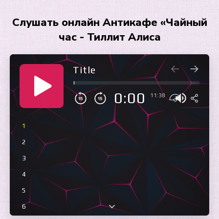
Слушать онлайн Антикафе «Чайный
час - Тиллит Алиса
Title
0:00
11:38
1
2
3
4
5
6