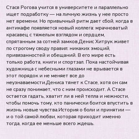
Стася Рогова учится в университете и параллельно
ищет подработку — на личную жизнь у нее просто
нет времени. Но привычный ритм дает сбой, когда в
антикафе появляется новый коллега: мрачноватый
красавец с тяжелым взглядом и сердцем,
спрятанным за сотней замков.Денис Хитрук живет
по строгому своду правил: никаких эмоций,
привязанностей и обещаний. В его мире есть
только работа, книги и спортзал. Пока настойчивая
художница с небесными глазами не врывается в
этот порядок и не меняет все до
неузнаваемости.Дениса тянет к Стасе, хотя он сам
не сразу понимает, что с ним происходит. А Стасе
остается гадать, хватит ли в ней тепла и нежности,
чтобы помочь тому, кто панически боится впустить в
жизнь новые чувства.История о боли и принятии —
и о той самой любви, которая приходит именно
тогда, когда ее меньше всего ждешь.