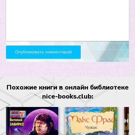
21
22
23
24
25
26
27
28
Похожие книги в онлайн библиотеке
29
nice-books.club:
30
31
32