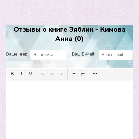
10
11
12
Отзывы о книге Зяблик - Кимова
13
Анна (0)
14
15
Ваше имя:
Ваш E-Mail:
16
17
18
19
20
21
22
23