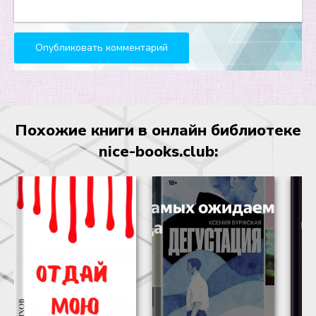
24
25
26
27
28
Похожие книги в онлайн библиотеке
29
nice-books.club:
30
31
32
33
34
35