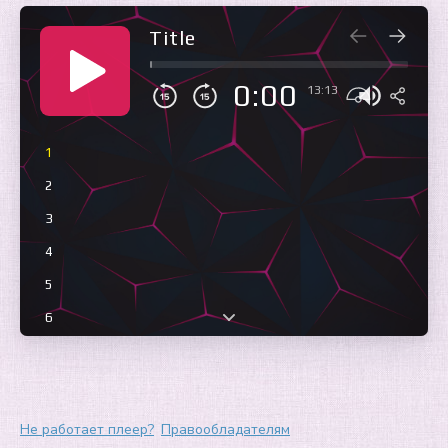
Title
0:00
13:13
1
2
3
4
5
6
7
8
9
Не работает плеер?
Правообладателям