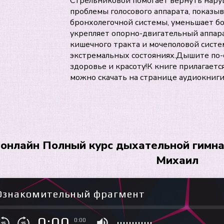
Стрельниковой помогает вернуть нару
проблемы голосового аппарата, показы
бронхолегочной системы, уменьшает бол
укрепляет опорно-двигательный аппар
кишечного тракта и мочеполовой систе
экстремальных состояниях.Дышите по-
здоровье и красоту!К книге прилагает
можно скачать на странице аудиокниги 
онлайн Полный курс дыхательной гимна
Михаил
Ознакомительный фрагмент
0:00
0:00