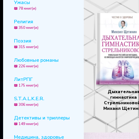
Ужасы
📖 78 книг(и)
Религия
📖 350 книг(и)
Поэзия
📖 315 книг(и)
Любовные романы
📖 226 книг(и)
ЛитРПГ
📖 175 книг(и)
Дыхательна
гимнастика
S.T.A.L.K.E.R.
Стрельниковой
📖 306 книг(и)
Михаил Щетин
Детективы и триллеры
📖 149 книг(и)
Медицина, здоровье