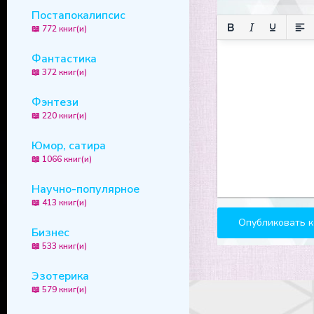
Постапокалипсис
📖 772 книг(и)
Фантастика
📖 372 книг(и)
Фэнтези
📖 220 книг(и)
Юмор, сатира
📖 1066 книг(и)
Научно-популярное
📖 413 книг(и)
Бизнес
📖 533 книг(и)
Эзотерика
📖 579 книг(и)