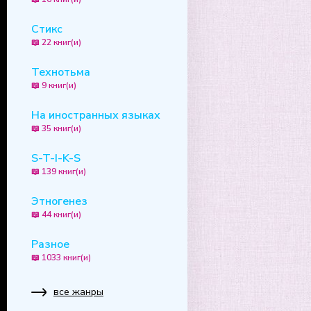
Стикс
📖 22 книг(и)
Технотьма
📖 9 книг(и)
На иностранных языках
📖 35 книг(и)
S-T-I-K-S
📖 139 книг(и)
Этногенез
📖 44 книг(и)
Разное
📖 1033 книг(и)
все жанры