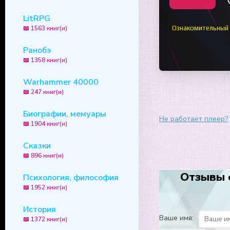
LitRPG
📖 1563 книг(и)
Ознакомительный
Ранобэ
📖 1358 книг(и)
Warhammer 40000
📖 247 книг(и)
Биографии, мемуары
Не работает плеер?
📖 1904 книг(и)
Сказки
📖 896 книг(и)
Отзывы 
Психология, философия
📖 1952 книг(и)
История
Ваше имя:
📖 1372 книг(и)