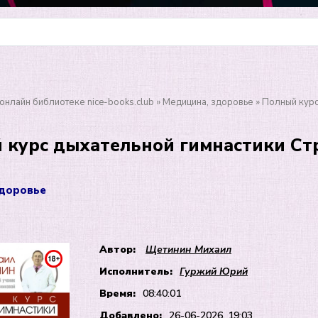
онлайн библиотеке nice-books.club
»
Медицина, здоровье
» Полный курс
 курс дыхательной гимнастики Ст
л
здоровье
Автор:
Щетинин Михаил
Исполнитель:
Гуржий Юрий
Время:
08:40:01
Добавлено:
26-06-2026, 19:03