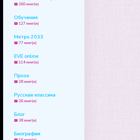
📖 260 книг(и)
Обучение
📖 127 книг(и)
Метро 2033
📖 77 книг(и)
EVE online
📖 114 книг(и)
Проза
📖 28 книг(и)
Русская классика
📖 26 книг(и)
Блог
📖 38 книг(и)
Биографии
📖 16 книг(и)