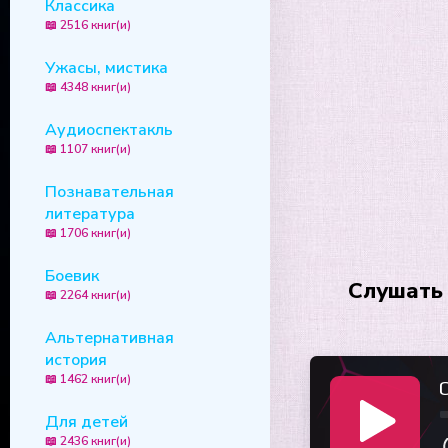
Классика
📖 2516 книг(и)
Ужасы, мистика
📖 4348 книг(и)
Аудиоспектакль
📖 1107 книг(и)
Познавательная
литература
📖 1706 книг(и)
Боевик
Слушать 
📖 2264 книг(и)
Альтернативная
история
📖 1462 книг(и)
Для детей
📖 2436 книг(и)