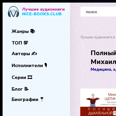
Лучшие аудиокниги
NICE-BOOKS.CLUB
Жанры 📚
Лучшие аудиокниги в 
ТОП 💯
Полный
Авторы ✍️
Михаи
Исполнители 🎙️
Медицина, 
Серии 🎞️
Блог 📝
Биографии 🤵