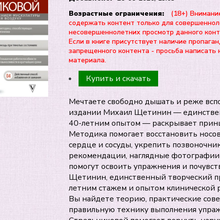
Возрастные ограничения:
(18+) Внимани
содержать контент только для совершеннол
несовершеннолетних просмотр данного ко
Если в книге присутствует наличие пропаган
запрещенного контента - просьба написать 
материала.
Купить и скачать
Мечтаете свободно дышать и реже всп
издании Михаил Щетинин — единственн
40-летним опытом — раскрывает прин
Методика помогает восстановить носов
сердце и сосуды, укрепить позвоночн
рекомендации, наглядные фотографии
помогут освоить упражнения и почувст
Щетинин, единственный творческий пр
летним стажем и опытом клинической 
Вы найдете теорию, практические сов
правильную технику выполнения упраж