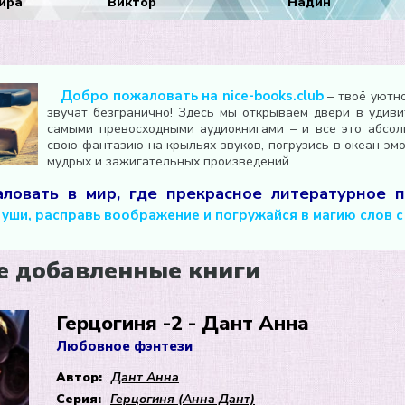
ира
Виктор
Надин
Добро пожаловать на nice-books.club
– твоё уютн
звучат безгранично! Здесь мы открываем двери в удиви
самыми превосходными аудиокнигами – и все это абсолю
свою фантазию на крыльях звуков, погрузись в океан эм
мудрых и зажигательных произведений.
ловать в мир, где прекрасное литературное п
уши, расправь воображение и погружайся в магию слов с N
е добавленные книги
Герцогиня -2 - Дант Анна
Любовное фэнтези
Автор:
Дант Анна
Серия:
Герцогиня (Анна Дант)