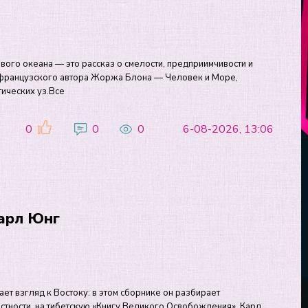
вого океана — это рассказ о смелости, предприимчивости и
о французского автора Жоржа Блона — Человек и Море,
ических уз.Все
0
0
0
6-08-2026, 13:06
Карл Юнг
ет взгляд к Востоку: в этом сборнике он разбирает
астности, на тибетскую «Книгу Великого Освобождения». Карл