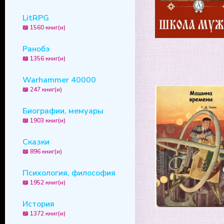
LitRPG
📖 1560 книг(и)
Ранобэ
📖 1356 книг(и)
Warhammer 40000
📖 247 книг(и)
Биографии, мемуары
📖 1903 книг(и)
Сказки
📖 896 книг(и)
Психология, философия
📖 1952 книг(и)
История
📖 1372 книг(и)