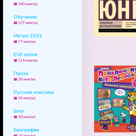
📖 260 книг(и)
Обучение
📖 127 книг(и)
Метро 2033
📖 77 книг(и)
EVE online
📖 114 книг(и)
Проза
📖 28 книг(и)
Русская классика
📖 26 книг(и)
Блог
📖 38 книг(и)
Биографии
📖 16 книг(и)