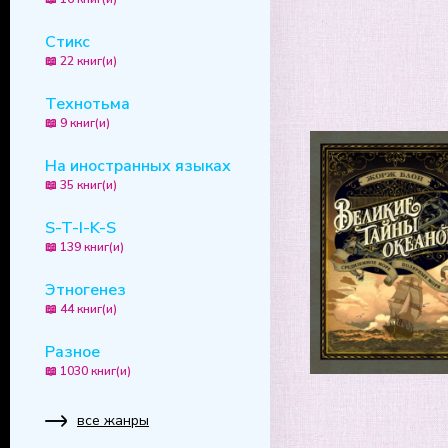
Стикс
📖 22 книг(и)
Технотьма
📖 9 книг(и)
На иностранных языках
📖 35 книг(и)
S-T-I-K-S
📖 139 книг(и)
Этногенез
📖 44 книг(и)
Разное
📖 1030 книг(и)
все жанры