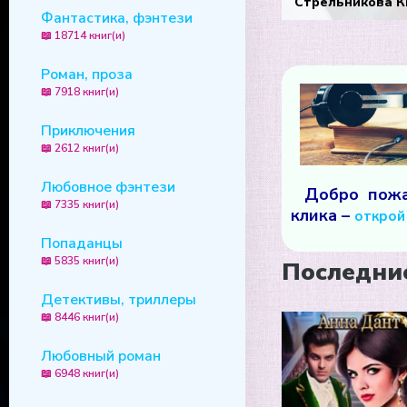
Стрельникова К
Фантастика, фэнтези
📖 18714 книг(и)
Роман, проза
📖 7918 книг(и)
Приключения
📖 2612 книг(и)
Любовное фэнтези
Добро пожа
📖 7335 книг(и)
клика –
открой 
Попаданцы
📖 5835 книг(и)
Последни
Детективы, триллеры
📖 8446 книг(и)
Любовный роман
📖 6948 книг(и)