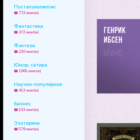
Постапокалипсис
📖 772 книг(и)
Фантастика
📖 372 книг(и)
Фэнтези
📖 220 книг(и)
Юмор, сатира
📖 1065 книг(и)
Научно-популярное
📖 413 книг(и)
Бизнес
📖 533 книг(и)
Эзотерика
📖 579 книг(и)