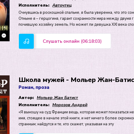
Исполнитель:
Авточтец
Очнувшись в роскошной спальне, я была уверенна, что это со
Отныне я – герцогиня, гарант сохранности мира между двумя го
почившую хозяйку земель. Но может ли девушка XXI века сп
Слушать онлайн (06:18:03)
Школа мужей - Мольер Жан-Бати
Роман, проза
Автор:
Мольер Жан Батист
Исполнитель:
Морозов Андрей
«Я выношу на суд Франции вещь, которая может показаться н
имя, стоящее в начале этой книги, и нет ничего более скром
странным; найдутся и те, кто скажет, указывая на эту