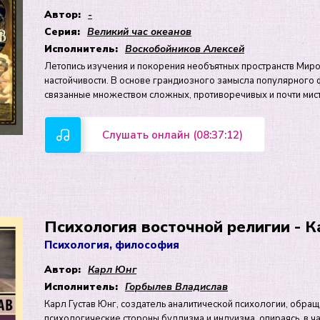
Автор:
-
Серия:
Великий час океанов
Исполнитель:
Воскобойников Алексей
Летопись изучения и покорения необъятных пространств Миро
настойчивости. В основе грандиозного замысла популярног
связанные множеством сложных, противоречивых и почти мист
Слушать онлайн (08:37:12)
Психология восточной религии - 
Психология, философия
Автор:
Карл Юнг
Исполнитель:
Горбылев Владислав
Карл Густав Юнг, создатель аналитической психологии, обраща
психологические стороны буддизма и индуизма, опираясь, в ч