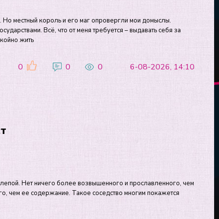
н. Но местный король и его маг опровергли мои домыслы.
сударствами. Всё, что от меня требуется – выдавать себя за
окойно жить
0
0
0
6-08-2026, 14:10
ст
елепой. Нет ничего более возвышенного и прославленного, чем
ного, чем ее содержание. Такое соседство многим покажется