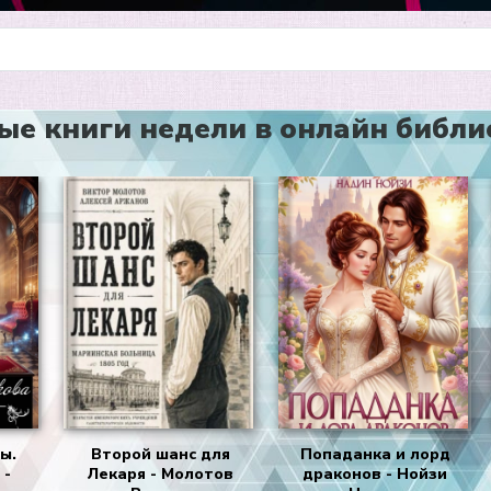
е книги недели в онлайн библиот
ы.
Второй шанс для
Попаданка и лорд
 -
Лекаря - Молотов
драконов - Нойзи