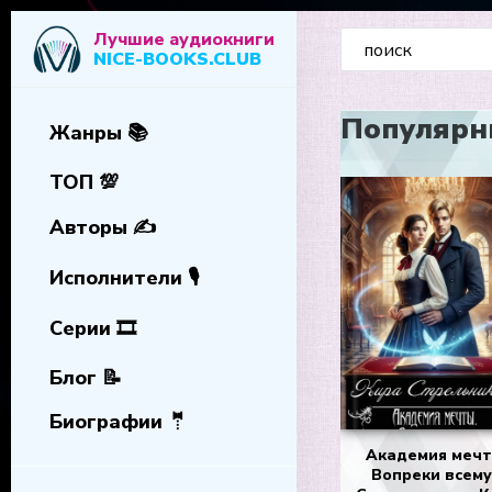
Лучшие аудиокниги
NICE-BOOKS.CLUB
Популярны
Жанры 📚
ТОП 💯
Авторы ✍️
Исполнители 🎙️
Серии 🎞️
Блог 📝
Биографии 🤵
Академия мечт
Вопреки всему