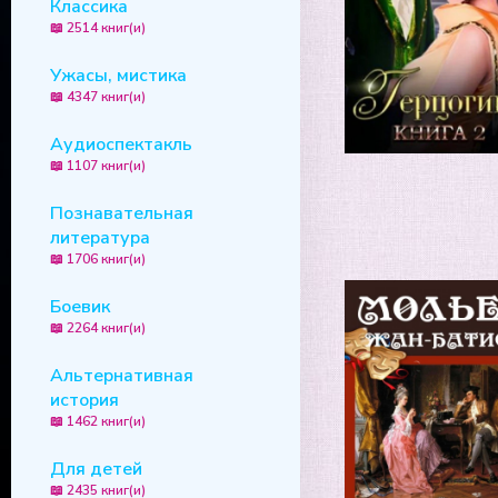
Классика
📖 2514 книг(и)
Ужасы, мистика
📖 4347 книг(и)
Аудиоспектакль
📖 1107 книг(и)
Познавательная
литература
📖 1706 книг(и)
Боевик
📖 2264 книг(и)
Альтернативная
история
📖 1462 книг(и)
Для детей
📖 2435 книг(и)