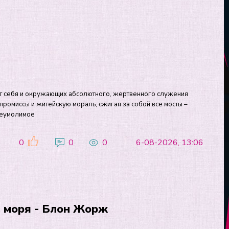
от себя и окружающих абсолютного, жертвенного служения
мпромиссы и житейскую мораль, сжигая за собой все мосты –
 неумолимое
0
0
0
6-08-2026, 13:06
 моря - Блон Жорж