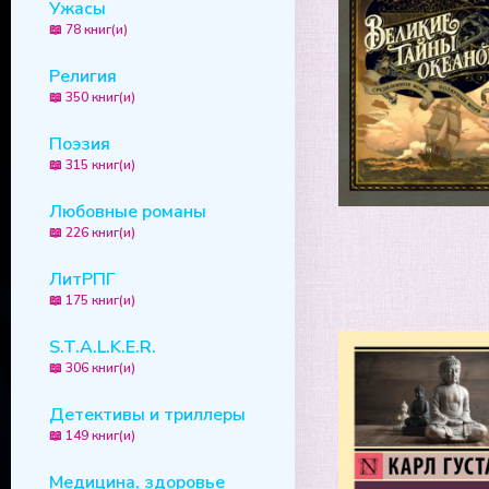
Ужасы
📖 78 книг(и)
Религия
📖 350 книг(и)
Поэзия
📖 315 книг(и)
Любовные романы
📖 226 книг(и)
ЛитРПГ
📖 175 книг(и)
S.T.A.L.K.E.R.
📖 306 книг(и)
Детективы и триллеры
📖 149 книг(и)
Медицина, здоровье