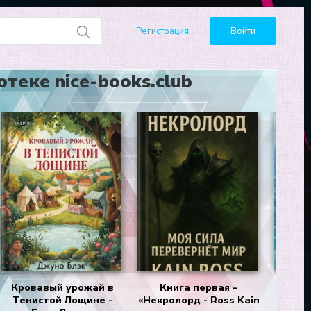
Регистрация
Войти
еке nice-books.club
Кровавый урожай в
Книга первая –
Чёрная
Тенистой Лощине -
«Некролорд - Ross Kain
- Пос