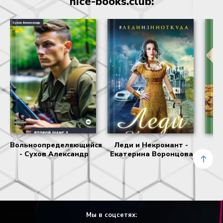
nice-books.club:
Вольноопределяющийся
Леди и Некромант -
В
- Сухов Александр
Екатерина Воронцова
С
Мы в соцсетях: