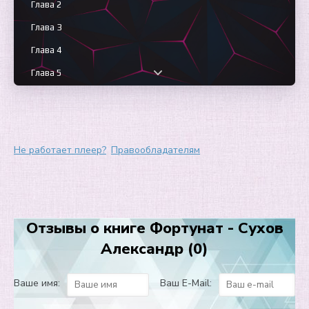
Глава 2
Глава 3
Глава 4
Глава 5
Глава 6
Глава 7
Глава 8
Не работает плеер?
Правообладателям
Глава 9
Глава 10
Глава 11
Отзывы о книге Фортунат - Сухов
Глава 12
Александр (0)
Глава 13
Глава 14
Ваше имя:
Ваш E-Mail:
Глава 15