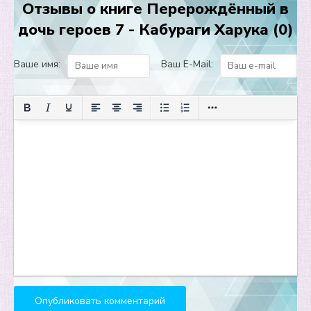
Отзывы о книге Перерождённый в
13
дочь героев 7 - Кабураги Харука (0)
14
15
Ваше имя:
Ваш E-Mail:
16
17