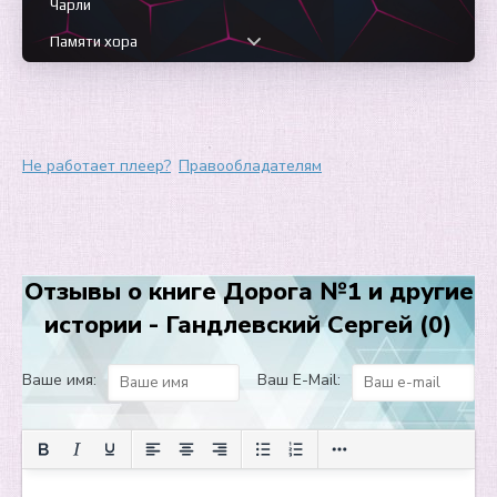
Чарли
Памяти хора
Читатель и самоубийство
Гений одиночества
Бла-бла-бла о главном
Не работает плеер?
Правообладателям
Размер потери
"Он же гений…"
Ничей Пушкин
Отзывы о книге Дорога №1 и другие
Одиночество
истории - Гандлевский Сергей (0)
Благодарность
Из-за спины авторитета
Ваше имя:
Ваш E-Mail:
Злой Бунин
ii. Светлая память. "Безумных лет угасшее веселье…"
Принципиальный раблезианец