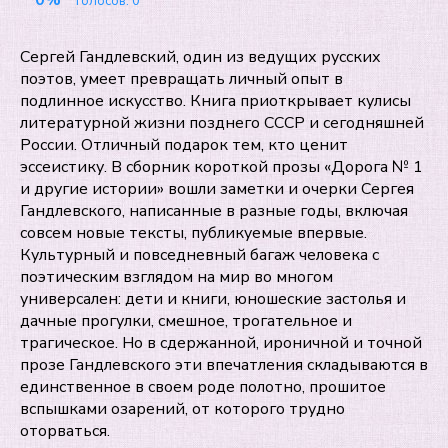
0%
Голосов:
0
Сергей Гандлевский, один из ведущих русских
поэтов, умеет превращать личный опыт в
подлинное искусство. Книга приоткрывает кулисы
литературной жизни позднего СССР и сегодняшней
России. Отличный подарок тем, кто ценит
эссеистику. В сборник короткой прозы «Дорога № 1
и другие истории» вошли заметки и очерки Сергея
Гандлевского, написанные в разные годы, включая
совсем новые тексты, публикуемые впервые.
Культурный и повседневный багаж человека с
поэтическим взглядом на мир во многом
универсален: дети и книги, юношеские застолья и
дачные прогулки, смешное, трогательное и
трагическое. Но в сдержанной, ироничной и точной
прозе Гандлевского эти впечатления складываются в
единственное в своем роде полотно, прошитое
вспышками озарений, от которого трудно
оторваться.