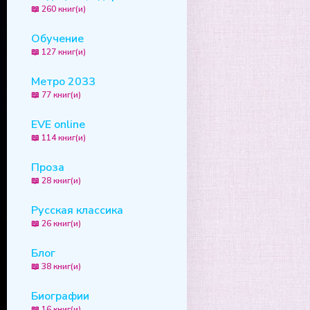
📖 260 книг(и)
Обучение
📖 127 книг(и)
Метро 2033
📖 77 книг(и)
EVE online
📖 114 книг(и)
Проза
📖 28 книг(и)
Русская классика
📖 26 книг(и)
Блог
📖 38 книг(и)
Биографии
📖 16 книг(и)