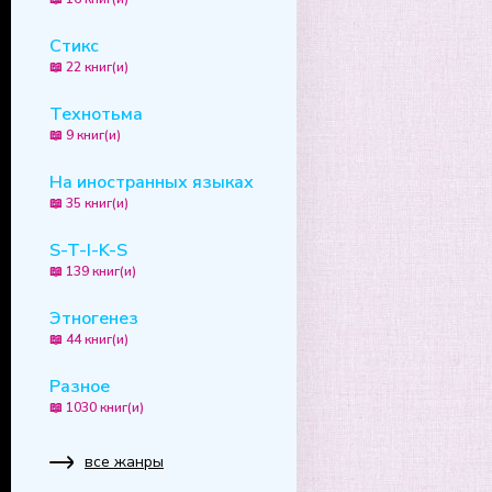
Стикс
📖 22 книг(и)
Технотьма
📖 9 книг(и)
На иностранных языках
📖 35 книг(и)
S-T-I-K-S
📖 139 книг(и)
Этногенез
📖 44 книг(и)
Разное
📖 1030 книг(и)
все жанры