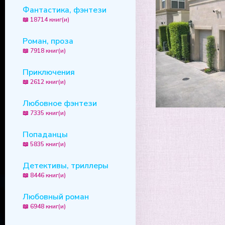
Фантастика, фэнтези
📖 18714 книг(и)
Роман, проза
📖 7918 книг(и)
Приключения
📖 2612 книг(и)
Любовное фэнтези
📖 7335 книг(и)
Попаданцы
📖 5835 книг(и)
Детективы, триллеры
📖 8446 книг(и)
Любовный роман
📖 6948 книг(и)