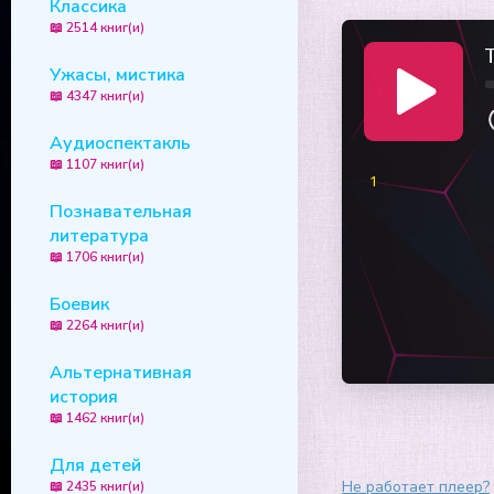
Классика
📖 2514 книг(и)
T
Ужасы, мистика
📖 4347 книг(и)
Аудиоспектакль
📖 1107 книг(и)
1
Познавательная
литература
📖 1706 книг(и)
Боевик
📖 2264 книг(и)
Альтернативная
история
📖 1462 книг(и)
Для детей
Не работает плеер?
📖 2435 книг(и)