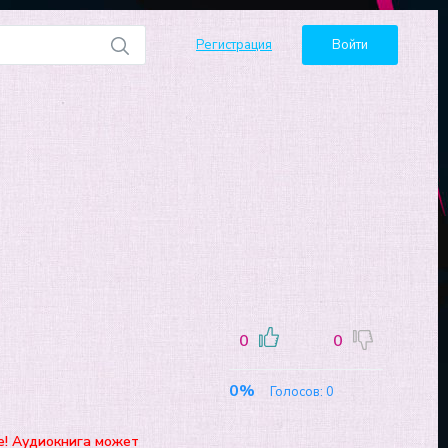
Регистрация
Войти
0
0
0%
Голосов:
0
е! Аудиокнига может