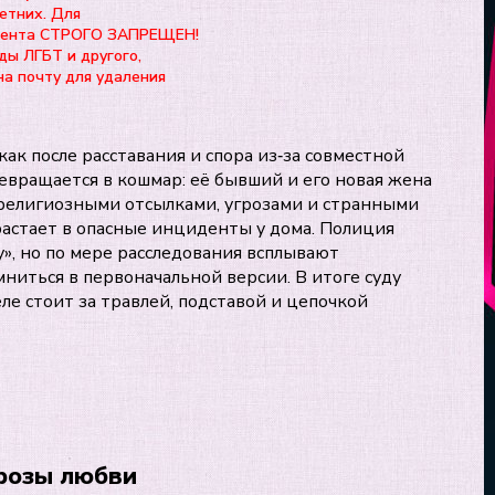
етних. Для
нтента СТРОГО ЗАПРЕЩЕН!
ды ЛГБТ и другого,
на почту для удаления
как после расставания и спора из‑за совместной
ращается в кошмар: её бывший и его новая жена
 религиозными отсылками, угрозами и странными
растает в опасные инциденты у дома. Полиция
, но по мере расследования всплывают
ниться в первоначальной версии. В итоге суду
еле стоит за травлей, подставой и цепочкой
розы любви