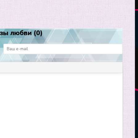
зы любви (0)
: