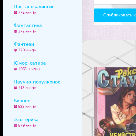
Постапокалипсис
📖 772 книг(и)
Фантастика
📖 372 книг(и)
Фэнтези
📖 220 книг(и)
Юмор, сатира
📖 1065 книг(и)
Научно-популярное
📖 413 книг(и)
Бизнес
📖 533 книг(и)
Эзотерика
📖 579 книг(и)