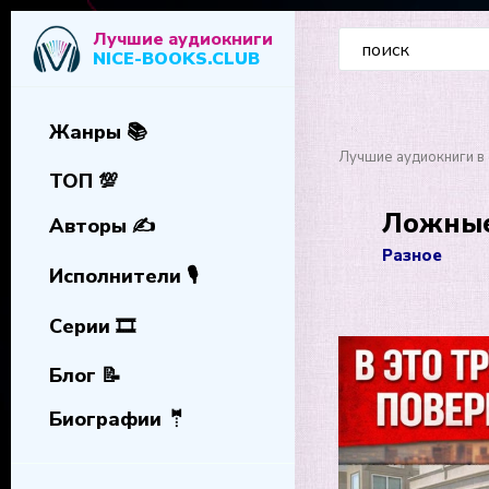
Лучшие аудиокниги
NICE-BOOKS.CLUB
Жанры 📚
Лучшие аудиокниги в 
ТОП 💯
Ложные
Авторы ✍️
Разное
Исполнители 🎙️
Серии 🎞️
Блог 📝
Биографии 🤵