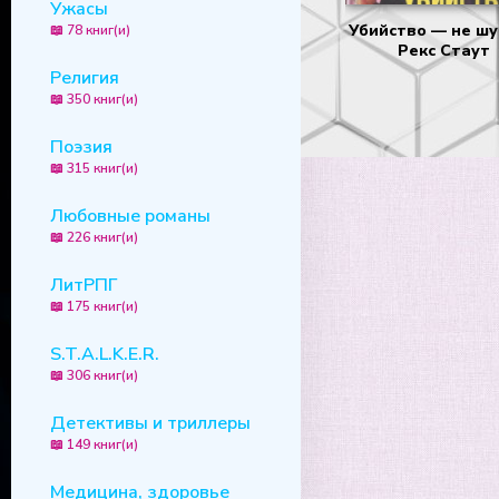
Ужасы
Убийство — не шу
📖 78 книг(и)
Рекс Стаут
Религия
📖 350 книг(и)
Поэзия
📖 315 книг(и)
Любовные романы
📖 226 книг(и)
ЛитРПГ
📖 175 книг(и)
S.T.A.L.K.E.R.
📖 306 книг(и)
Детективы и триллеры
📖 149 книг(и)
Медицина, здоровье