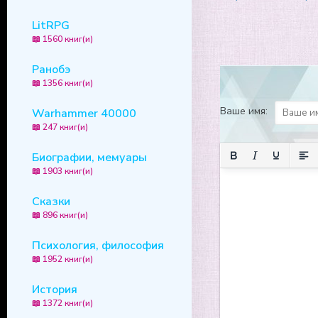
LitRPG
📖 1560 книг(и)
Ранобэ
📖 1356 книг(и)
Ваше имя:
Warhammer 40000
📖 247 книг(и)
Биографии, мемуары
📖 1903 книг(и)
Сказки
📖 896 книг(и)
Психология, философия
📖 1952 книг(и)
История
📖 1372 книг(и)