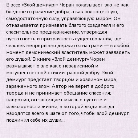
В эссе «Злой демиург» Чоран показывает зло не как
бледное отражение добра, а как полноценную,
самодостаточную силу, управляющую миром. Он
отказывается признавать благого создателя и его
спасительное предназначение, утверждая
пустотность и призрачность существования, где
человек непрерывно держится на грани — в любой
момент демонический властитель может завладеть
его душой. В книге «Злой демиург» Чоран
размышляет о зле как о независимой и
могущественной стихии, равной добру. Злой
демиург предстает творцом и хозяином мира,
зараженного злом. Автор не верит в доброго
творца и не принимает обещание спасения;
напротив, он защищает мысль о пустоте и
иллюзорности жизни, в которой люди всегда
находятся всего в шаге от того, чтобы злой демиург
подчинил себе их души…