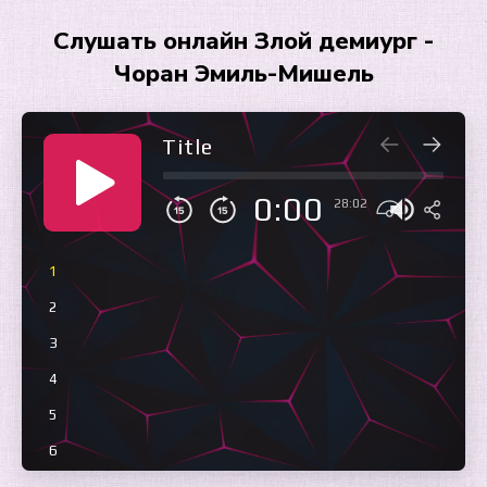
Слушать онлайн Злой демиург -
Чоран Эмиль-Мишель
Title
0:00
28:02
1
2
3
4
5
6