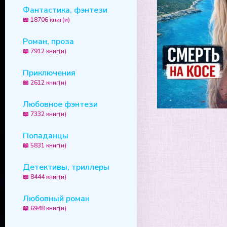
Фантастика, фэнтези
📖 18706 книг(и)
Роман, проза
📖 7912 книг(и)
Приключения
📖 2612 книг(и)
Любовное фэнтези
📖 7332 книг(и)
Попаданцы
📖 5831 книг(и)
Детективы, триллеры
📖 8444 книг(и)
Любовный роман
📖 6948 книг(и)