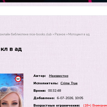
онлайн библиотеке nice-books.club
»
Разное
» Мотоцикл в ад
кл в ад
Автор:
Неизвестно
Исполнитель:
Crime True
Время:
00:32:48
Добавлено:
6-07-2026, 10:05
Возрастные ограничения:
(18+) Внимани