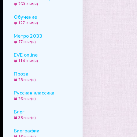
📖 260 книг(и)
Обучение
📖 127 книг(и)
Метро 2033
📖 77 книг(и)
EVE online
📖 114 книг(и)
Проза
📖 28 книг(и)
Русская классика
📖 26 книг(и)
Блог
📖 38 книг(и)
Биографии
📖 16 книг(и)