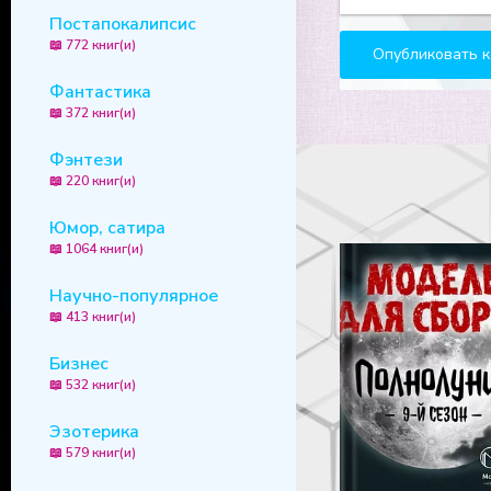
Постапокалипсис
📖 772 книг(и)
Фантастика
📖 372 книг(и)
Фэнтези
📖 220 книг(и)
Юмор, сатира
📖 1064 книг(и)
Научно-популярное
📖 413 книг(и)
Бизнес
📖 532 книг(и)
Эзотерика
📖 579 книг(и)