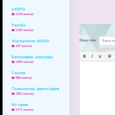
LitRPG
📖 1559 книг(и)
Ранобэ
📖 1355 книг(и)
Ваше имя:
Warhammer 40000
📖 247 книг(и)
Биографии, мемуары
📖 1903 книг(и)
Сказки
📖 896 книг(и)
Психология, философия
📖 1952 книг(и)
История
📖 1371 книг(и)