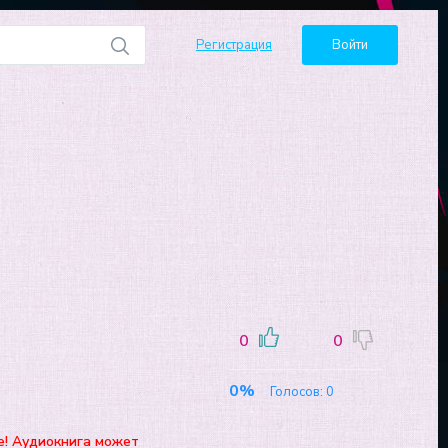
Регистрация
Войти
0
0
0%
Голосов:
0
е! Аудиокнига может