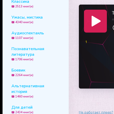
Классика
📖 2513 книг(и)
T
Ужасы, мистика
📖 4340 книг(и)
Аудиоспектакль
📖 1107 книг(и)
1
Познавательная
литература
📖 1706 книг(и)
Боевик
📖 2264 книг(и)
Альтернативная
история
📖 1460 книг(и)
Для детей
Не работает плеер?
📖 2434 книг(и)