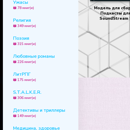
Ужасы
Модель для сбор
📖 78 книг(и)
Подкасты дл
SoundStream 
Религия
📖 349 книг(и)
Поэзия
📖 315 книг(и)
Любовные романы
📖 226 книг(и)
ЛитРПГ
📖 175 книг(и)
S.T.A.L.K.E.R.
📖 306 книг(и)
Детективы и триллеры
📖 149 книг(и)
Медицина, здоровье