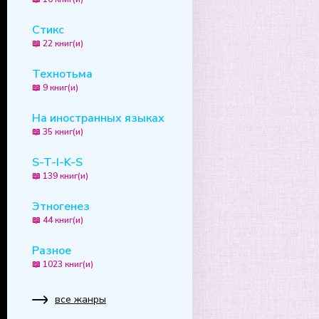
Стикс
📖 22 книг(и)
Технотьма
📖 9 книг(и)
На иностранных языках
📖 35 книг(и)
S-T-I-K-S
📖 139 книг(и)
Этногенез
📖 44 книг(и)
Разное
📖 1023 книг(и)
все жанры