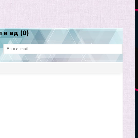
 в ад (0)
: