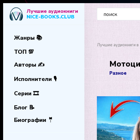
Лучшие аудиокниги
NICE-BOOKS.CLUB
Жанры 📚
Лучшие аудиокниги в 
ТОП 💯
Мотоци
Авторы ✍️
Разное
Исполнители 🎙️
Серии 🎞️
Блог 📝
Биографии 🤵